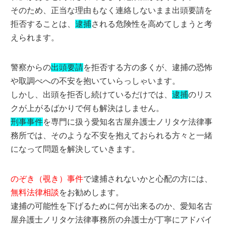
そのため、正当な理由もなく連絡しないまま出頭要請を
拒否することは、
逮捕
される危険性を高めてしまうと考
えられます。
警察からの
出頭要請
を拒否する方の多くが、逮捕の恐怖
や取調べへの不安を抱いていらっしゃいます。
しかし、出頭を拒否し続けているだけでは、
逮捕
のリス
クが上がるばかりで何も解決はしません。
刑事事件
を専門に扱う愛知名古屋弁護士ノリタケ法律事
務所では、そのような不安を抱えておられる方々と一緒
になって問題を解決していきます。
のぞき（覗き）事件
で逮捕されないかと心配の方には、
無料法律相談
をお勧めします。
逮捕の可能性を下げるために何が出来るのか、愛知名古
屋弁護士ノリタケ法律事務所の弁護士が丁寧にアドバイ