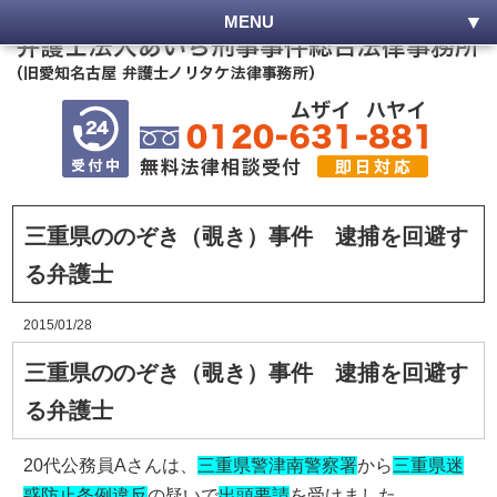
MENU
三重県ののぞき（覗き）事件 逮捕を回避す
る弁護士
2015/01/28
三重県ののぞき（覗き）事件 逮捕を回避す
る弁護士
20代公務員Aさんは、
三重県警津南警察署
から
三重県迷
惑防止条例違反
の疑いで
出頭要請
を受けました。