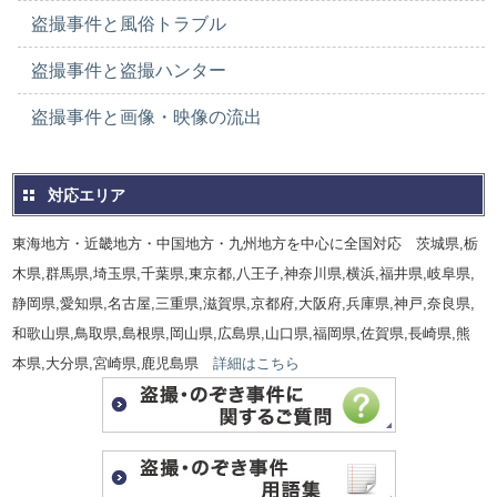
盗撮事件と風俗トラブル
盗撮事件と盗撮ハンター
盗撮事件と画像・映像の流出
対応エリア
東海地方・近畿地方・中国地方・九州地方を中心に全国対応 茨城県,栃
木県,群馬県,埼玉県,千葉県,東京都,八王子,神奈川県,横浜,福井県,岐阜県,
静岡県,愛知県,名古屋,三重県,滋賀県,京都府,大阪府,兵庫県,神戸,奈良県,
和歌山県,鳥取県,島根県,岡山県,広島県,山口県,福岡県,佐賀県,長崎県,熊
本県,大分県,宮崎県,鹿児島県
詳細はこちら