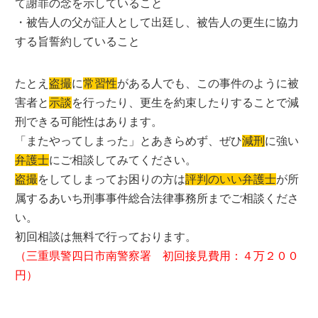
て謝罪の念を示していること
・被告人の父が証人として出廷し、被告人の更生に協力
する旨誓約していること
たとえ
盗撮
に
常習性
がある人でも、この事件のように被
害者と
示談
を行ったり、更生を約束したりすることで減
刑できる可能性はあります。
「またやってしまった」とあきらめず、ぜひ
減刑
に強い
弁護士
にご相談してみてください。
盗撮
をしてしまってお困りの方は
評判のいい弁護士
が所
属するあいち刑事事件総合法律事務所までご相談くださ
い。
初回相談は無料で行っております。
（三重県警四日市南警察署 初回接見費用：４万２００
円）