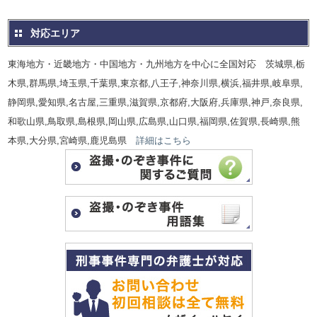
対応エリア
東海地方・近畿地方・中国地方・九州地方を中心に全国対応 茨城県,栃
木県,群馬県,埼玉県,千葉県,東京都,八王子,神奈川県,横浜,福井県,岐阜県,
静岡県,愛知県,名古屋,三重県,滋賀県,京都府,大阪府,兵庫県,神戸,奈良県,
和歌山県,鳥取県,島根県,岡山県,広島県,山口県,福岡県,佐賀県,長崎県,熊
本県,大分県,宮崎県,鹿児島県
詳細はこちら