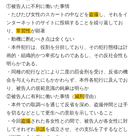
①被告人に不利に働いた事情
・たびたび女性のスカートの中などを
盗撮
し、それをイ
ンターネットのサイトに投稿することを繰り返してお
り、
常習性
が顕著
・動機に酌むべき点は全くない
・本件犯行は、役割を分担しており、その犯行態様は計
画的・組織的かつ卑劣なものであるし、その反社会性も
明らかである。
・同種の犯行などにより二度の罰金刑を受け、反省の機
会を与えられたにもかかわらず、本件各犯行に及んでお
り、被告人の規範意識の鈍麻は明らか
②被告人に有利に働いた事情（
減刑
理由）
・本件での取調べを通じて反省を深め、盗撮仲間とは手
を切るなどとして更生への意欲を示していること
・今回
盗撮
された各女性との間で、被告人が各女性に対
してそれぞれ
示談
を成立させ、その支払を了するなどし