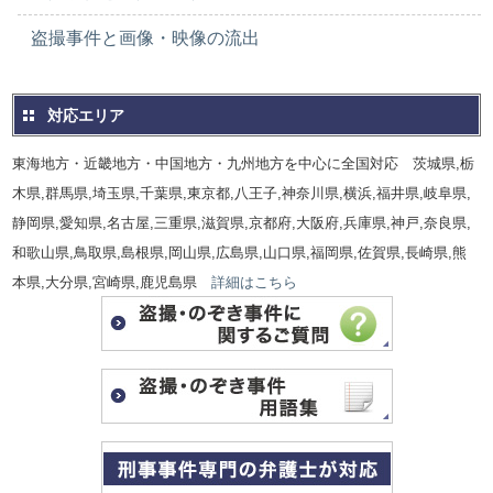
盗撮事件と画像・映像の流出
対応エリア
東海地方・近畿地方・中国地方・九州地方を中心に全国対応 茨城県,栃
木県,群馬県,埼玉県,千葉県,東京都,八王子,神奈川県,横浜,福井県,岐阜県,
静岡県,愛知県,名古屋,三重県,滋賀県,京都府,大阪府,兵庫県,神戸,奈良県,
和歌山県,鳥取県,島根県,岡山県,広島県,山口県,福岡県,佐賀県,長崎県,熊
本県,大分県,宮崎県,鹿児島県
詳細はこちら