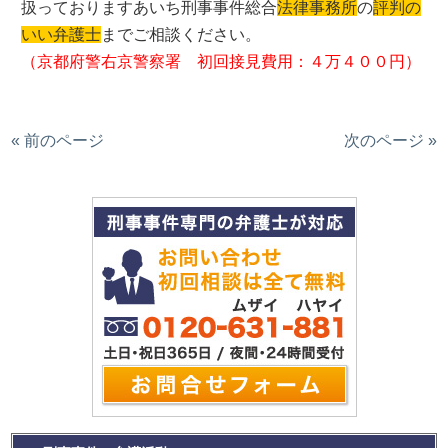
扱っておりますあいち刑事事件総合
法律事務所
の
評判の
いい弁護士
までご相談ください。
（京都府警右京警察署 初回接見費用：４万４００円）
« 前のページ
次のページ »