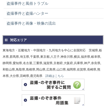
盗撮事件と風俗トラブル
盗撮事件と盗撮ハンター
盗撮事件と画像・映像の流出
対応エリア
東海地方・近畿地方・中国地方・九州地方を中心に全国対応 茨城県,栃
木県,群馬県,埼玉県,千葉県,東京都,八王子,神奈川県,横浜,福井県,岐阜県,
静岡県,愛知県,名古屋,三重県,滋賀県,京都府,大阪府,兵庫県,神戸,奈良県,
和歌山県,鳥取県,島根県,岡山県,広島県,山口県,福岡県,佐賀県,長崎県,熊
本県,大分県,宮崎県,鹿児島県
詳細はこちら