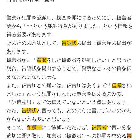
警察が犯罪を認識し、捜査を開始するためには、被害者
等から「○○という犯罪行為がありました」という情報を
得る必要があります。
そのための方法として、
告訴状
の提出・被害届の提出が
あります。
被害者が、「
盗撮
をした被疑者を処罰したい」と思った
場合、告訴状を提出することで、警察などへその旨を伝
えなければなりません。
また、被害届との違いは、被害届はあくまで「
盗撮
され
ました」という犯罪が行われた事実を伝えるのみで、
「訴追意思」までは伝えていないという点にあります。
ただ、
告訴状
と言っても、どのように書けばいいのかわ
からない方も多いと思います。
そこで、
弁護士
にご依頼いただけば、
被害者
の言い分を
適切に聞き取り、加害者（被疑者）への処罰を求める
告