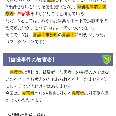
Aを許せないという感情を抱いたVは、
京都府警右京警
察署
へ
告訴状
を出しに行こうと考えている。
ただ、Vとしては、取られた写真がネットで拡散するの
を防ぎたいが、どうすればよいのかわからない。
そこで、Vは、
弁護士事務所
の
弁護士
に相談へ行った。
（フィクションです）
【盗撮事件の被害者】
「
弁護士
の活動は、被疑者（加害者）の弁護のみではな
いのか？」とお考えの方もおられるかもしれませんが、
決してそういうわけではありません。
今回は、
被害者
からの相談に対する
弁護士
の対応例を書
かせていただきます。
=告訴状の作成・提出=