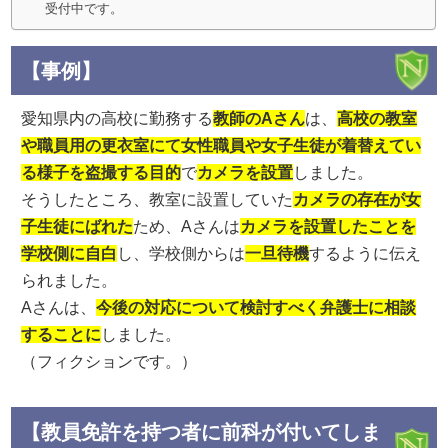
受付中です。
【事例】
愛知県内の高校に勤務する
教師のAさん
は、
高校の教室
や職員用の更衣室にて女性職員や女子生徒が着替えてい
る様子を盗撮する目的
で
カメラを設置
しました。
そうしたところ、教室に設置していた
カメラの存在が女
子生徒にばれた
ため、Aさんは
カメラを設置したことを
学校側に自白
し、学校側からは
一旦待機
するように伝え
られました。
Aさんは、
今後の対応について検討すべく弁護士に相談
することに
しました。
（フィクションです。）
【教員免許を持つ者に前科が付いてしま