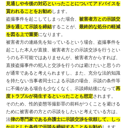
見通しや今後の対応といったことについてアドバイスを
貰われることをお勧め
します。
盗撮事件を起こしてしまった場合、
被害者方との示談交
渉を通して示談を締結
することが、
最終的な処分の軽減
を図る上で重要
になります。
被害者方の連絡先を知っているという場合、盗撮事件を
起こした本人が直接、被害者方との示談交渉を行うとい
うのも不可能ではありませんが、被害者方からすれば、
直接盗撮事件の犯人と交渉を行うのは避けたいと思うの
が通常であると考えられますし、また、充分な法的知識
を持たない当事者同士による示談の場合、示談の条件等
に不備がある場合も少なくなく、示談締結後になって
再
度トラブルが発生するといったことも想定
されます。
そのため、性的姿態等撮影罪の前科がつくことを避ける
ために被害者の方との示談をしたいと考えている方は、
法
律の専門家である弁護士に示談交渉を依頼して、しっ
かりとした条件で示談を締結することをお勧め
します。