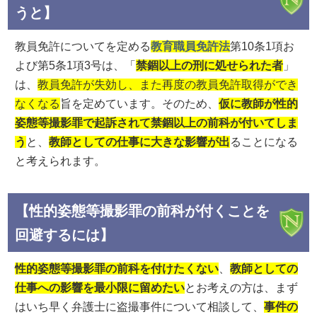
うと】
教員免許についてを定める
教育職員免許法
第10条1項お
よび第5条1項3号は、「
禁錮以上の刑に処せられた者
」
は、
教員免許が失効し、また再度の教員免許取得ができ
なくなる
旨を定めています。そのため、
仮に教師が性的
姿態等撮影罪で起訴されて禁錮以上の前科が付いてしま
う
と、
教師としての仕事に大きな影響が出
ることになる
と考えられます。
【性的姿態等撮影罪の前科が付くことを
回避するには】
性的姿態等撮影罪の前科を付けたくない
、
教師としての
仕事への影響を最小限に留めたい
とお考えの方は、まず
はいち早く弁護士に盗撮事件について相談して、
事件の