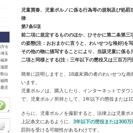
児童買春、児童ポルノに係る行為等の規制及び処罰
律
第7条5項
前二項に規定するもののほか、ひそかに第二条第三
の姿態(注：おおまかに言うと、わいせつな格好)を
地方を
その他の物に描写することにより、当該児童に係る
,埼玉
二項と同様とする(注：三年以下の懲役又は三百万円
,福井
,滋賀
和歌山
簡単に説明しますと、18歳未満の者のわいせつな画
,福岡
います。
,鹿児
児童ポルノは、購入したり、インターネットでダウ
で、児童ポルノ所持として、1年以下の懲役または1
さらに、児童ポルノを撮影すると、法律上は児童ポ
上記条文にあるように、
3年以下の懲役または300
罰則を受ける可能性があるわけです。