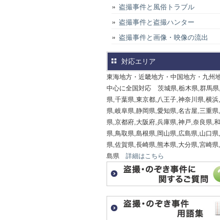
盗撮事件と風俗トラブル
盗撮事件と盗撮ハンター
盗撮事件と画像・映像の流出
対応エリア
東海地方・近畿地方・中国地方・九州
中心に全国対応 茨城県,栃木県,群馬県
県,千葉県,東京都,八王子,神奈川県,横浜
県,岐阜県,静岡県,愛知県,名古屋,三重県
県,京都府,大阪府,兵庫県,神戸,奈良県,
県,鳥取県,島根県,岡山県,広島県,山口県
県,佐賀県,長崎県,熊本県,大分県,宮崎県
島県
詳細はこちら