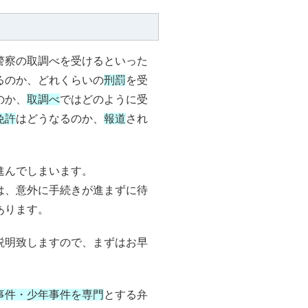
警察の取調べを受けるといった
るのか、どれくらいの
刑罰
を受
のか、
取調べ
ではどのように受
免許
はどうなるのか、
報道
され
進んでしまいます。
は、意外に手続きが進まずに待
あります。
説明致しますので、まずはお早
事件・少年事件を専門
とする弁