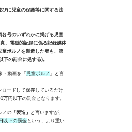
並びに児童の保護等に関する法
項各号のいずれかに掲げる児童
写真、電磁的記録に係る記録媒体
児童ポルノを製造した者も、第
以下の罰金に処する)。
像・動画を「
児童ポルノ
」と言
ンロードして保存しているだけ
00万円以下の罰金となります。
ルノの
「製造」
と言いますが、
万円以下の罰金
という、より重い