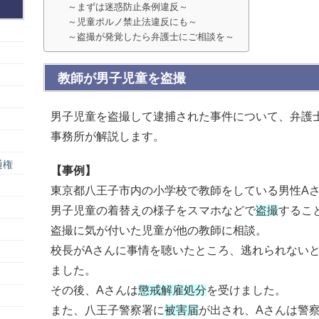
～まずは迷惑防止条例違反～
～児童ポルノ禁止法違反にも～
～盗撮が発覚したら弁護士にご相談を～
教師が男子児童を盗撮
男子児童を盗撮して逮捕された事件について、弁護
事務所が解説します。
通権
【事例】
東京都八王子市内の小学校で教師をしている男性A
男子児童の着替えの様子をスマホなどで
盗撮
するこ
盗撮に気が付いた児童が他の教師に相談。
校長がAさんに事情を聴いたところ、逃れられない
ました。
その後、Aさんは
懲戒解雇処分
を受けました。
また、八王子警察署に
被害届
が出され、Aさんは警