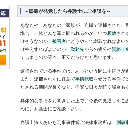
～盗撮が発覚したら弁護士にご相談を～
あなたや、あなたのご家族が、盗撮で逮捕された、
場合、一体どんな罪に問われるのか、いつ
釈放
され
けそうなのか、
被害者
にどうやって謝罪すればよい
け答えすればよいのか、
勤務先
からの処分や
資格・
てしまうのか等々、不安だらけだと思います。
逮捕されている事件では、あっという間に手続きが
また、逮捕されずに任意で
事情聴取
を受ける事件で
たされる期間が長くなり、不安な日々が続く場合も
具体的な事情をお聞きした上で、今後の見通しをご
めに、弁護士にご相談下さい。
弁護士法人あいち刑事事件総合法律事務所は、
刑事