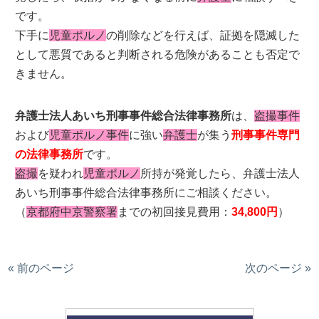
です。
下手に
児童ポルノ
の削除などを行えば、証拠を隠滅した
として悪質であると判断される危険があることも否定で
きません。
弁護士法人あいち刑事事件総合法律事務所
は、
盗撮事件
および
児童ポルノ事件
に強い
弁護士
が集う
刑事事件専門
の法律事務所
です。
盗撮
を疑われ
児童ポルノ
所持が発覚したら、弁護士法人
あいち刑事事件総合法律事務所にご相談ください。
（
京都府中京警察署
までの初回接見費用：
34,800円
）
« 前のページ
次のページ »