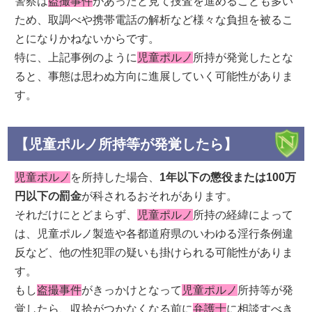
警察は
盗撮事件
があったと見て捜査を進めることも多い
ため、取調べや携帯電話の解析など様々な負担を被るこ
とになりかねないからです。
特に、上記事例のように
児童ポルノ
所持が発覚したとな
ると、事態は思わぬ方向に進展していく可能性がありま
す。
【児童ポルノ所持等が発覚したら】
児童ポルノ
を所持した場合、
1年以下の懲役または100万
円以下の罰金
が科されるおそれがあります。
それだけにとどまらず、
児童ポルノ
所持の経緯によって
は、児童ポルノ製造や各都道府県のいわゆる淫行条例違
反など、他の性犯罪の疑いも掛けられる可能性がありま
す。
もし
盗撮事件
がきっかけとなって
児童ポルノ
所持等が発
覚したら、収拾がつかなくなる前に
弁護士
に相談すべき