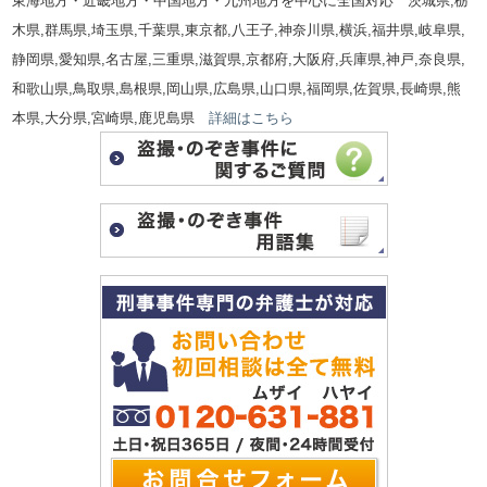
東海地方・近畿地方・中国地方・九州地方を中心に全国対応 茨城県,栃
木県,群馬県,埼玉県,千葉県,東京都,八王子,神奈川県,横浜,福井県,岐阜県,
静岡県,愛知県,名古屋,三重県,滋賀県,京都府,大阪府,兵庫県,神戸,奈良県,
和歌山県,鳥取県,島根県,岡山県,広島県,山口県,福岡県,佐賀県,長崎県,熊
本県,大分県,宮崎県,鹿児島県
詳細はこちら