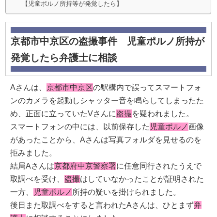
【児童ポルノ所持等が発覚したら】
京都市中京区の盗撮事件 児童ポルノ所持が
発覚したら弁護士に相談
Aさんは、
京都市中京区
の駅構内で誤ってスマートフォ
ンのカメラを起動しシャッター音を鳴らしてしまったた
め、正面に立っていたVさんに
盗撮
を疑われました。
スマートフォンの中には、以前保存した
児童ポルノ
画像
があったことから、Aさんは写真フォルダを見せるのを
拒みました。
結局Aさんは
京都府中京警察署
に任意同行されたうえで
取調べを受け、
盗撮
はしていなかったことが証明された
一方、
児童ポルノ
所持の疑いを掛けられました。
後日また取調べをすると言われたAさんは、ひとまず
弁