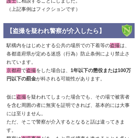
護士
に相談することにしました。
（上記事例はフィクションです）
【盗撮を疑われ警察が介入したら】
駅構内をはじめとする公共の場所での下着等の
盗撮
は、
各都道府県が定める迷惑（行為）防止条例により禁止さ
れています。
京都府
で
盗撮
をした場合は、
1年以下の懲役または100万
円以下の罰金
が科される可能性があります。
仮に
盗撮
を疑われてしまった場合でも、その場で被害者
を含む周囲の者に無実を証明できれば、基本的には大事
には至りません。
ただ、そこで警察が介入するとなると話は違ってきま
す。