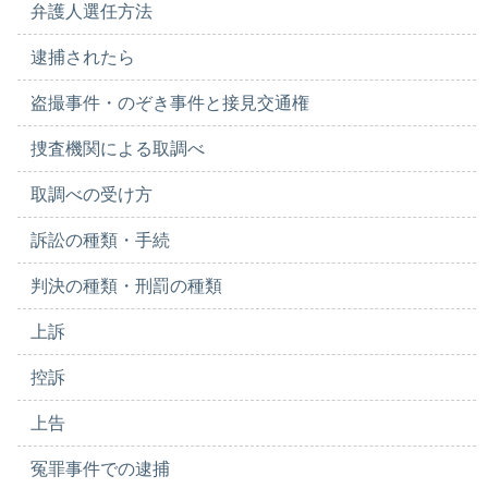
弁護人選任方法
逮捕されたら
盗撮事件・のぞき事件と接見交通権
捜査機関による取調べ
取調べの受け方
訴訟の種類・手続
判決の種類・刑罰の種類
上訴
控訴
上告
冤罪事件での逮捕