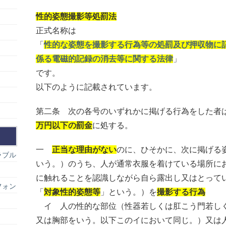
性的姿態撮影等処罰法
正式名称は
「
性的な姿態を撮影する行為等の処罰及び押収物に
係る電磁的記録の消去等に関する法律
」
です。
以下のように記載されています。
第二条 次の各号のいずれかに掲げる行為をした者
万円以下の罰金
に処する。
一
正当な理由がない
のに、ひそかに、次に掲げる
ラブル
いう。）のうち、人が通常衣服を着けている場所に
に触れることを認識しながら自ら露出し又はとって
フォン
「
対象性的姿態等
」という。）を
撮影する行為
イ 人の性的な部位（性器若しくは肛こう門若し
又は胸部をいう。以下このイにおいて同じ。）又は