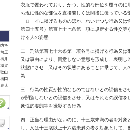
衣服で覆われており、かつ、性的な部位を覆うのに
ち現に性的な部位を直接若しくは間接に覆っている
ロ イに掲げるもののほか、わいせつな行為又は
第四十五号）第百七十七条第一項に規定する性交等
ける人の姿態
地方を
二 刑法第百七十六条第一項各号に掲げる行為又は
,埼玉
,福井
又は事由により、同意しない意思を形成し、表明し
,滋賀
状態にさせ 又はその状態にあることに乗じて、人
和歌山
為
,福岡
,鹿児
三 行為の性質が性的なものではないとの誤信をさ
が閲覧しないとの誤信をさせ、又はそれらの誤信を
象性的姿態等を撮影する行為
四 正当な理由がないのに、十三歳未満の者を対象
し、又は十三歳以上十六歳未満の者を対象として、