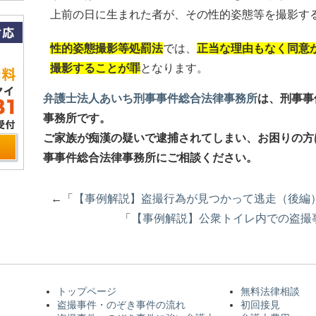
上前の日に生まれた者が、その性的姿態等を撮影す
性的姿態撮影等処罰法
では、
正
当な理由もなく同意
撮影することが罪
となります。
弁護士法人あいち刑事事件総合法律事務所
は、刑事事
事務所です。
ご家族が痴漢の疑いで逮捕されてしまい、お困りの方
事事件総合法律事務所にご相談ください。
←「
【事例解説】盗撮行為が見つかって逃走（後編
「
【事例解説】公衆トイレ内での盗撮
トップページ
無料法律相談
盗撮事件・のぞき事件の流れ
初回接見