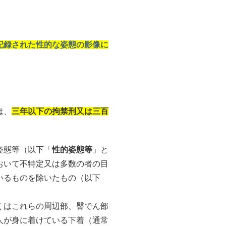
記録された性的な姿態の影像に
は、
三年以下の拘禁刑又は三百
姿態等（以下「
性的姿態等
」と
おいて不特定又は多数の者の目
いるものを除いたもの（以下
くはこれらの周辺部、臀でん部
人が身に着けている下着（通常