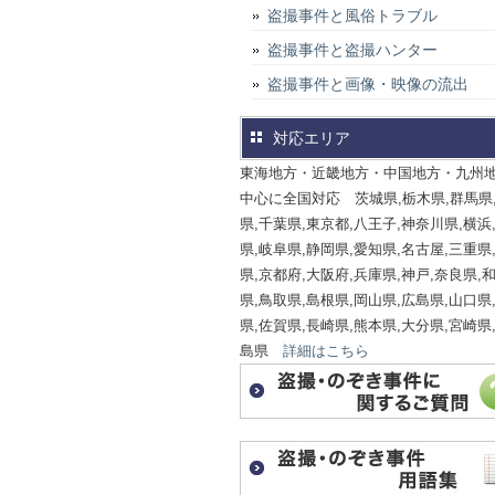
盗撮事件と風俗トラブル
盗撮事件と盗撮ハンター
盗撮事件と画像・映像の流出
対応エリア
東海地方・近畿地方・中国地方・九州
中心に全国対応 茨城県,栃木県,群馬県
県,千葉県,東京都,八王子,神奈川県,横浜
県,岐阜県,静岡県,愛知県,名古屋,三重県
県,京都府,大阪府,兵庫県,神戸,奈良県,
県,鳥取県,島根県,岡山県,広島県,山口県
県,佐賀県,長崎県,熊本県,大分県,宮崎県
島県
詳細はこちら