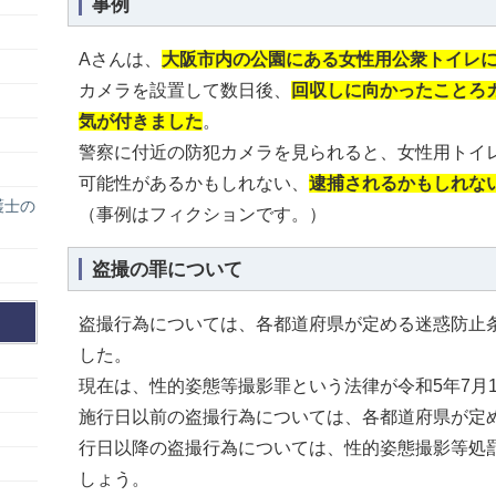
事例
Aさんは、
大阪市内の公園にある女性用公衆トイレ
カメラを設置して数日後、
回収しに向かったことろ
気が付きました
。
警察に付近の防犯カメラを見られると、女性用トイ
可能性があるかもしれない、
逮捕されるかもしれな
護士の
（事例はフィクションです。）
盗撮の罪について
盗撮行為については、各都道府県が定める迷惑防止
した。
現在は、性的姿態等撮影罪という法律が令和5年7月
施行日以前の盗撮行為については、各都道府県が定
行日以降の盗撮行為については、性的姿態撮影等処
しょう。