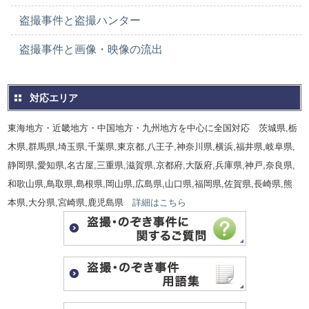
盗撮事件と盗撮ハンター
盗撮事件と画像・映像の流出
対応エリア
東海地方・近畿地方・中国地方・九州地方を中心に全国対応 茨城県,栃
木県,群馬県,埼玉県,千葉県,東京都,八王子,神奈川県,横浜,福井県,岐阜県,
静岡県,愛知県,名古屋,三重県,滋賀県,京都府,大阪府,兵庫県,神戸,奈良県,
和歌山県,鳥取県,島根県,岡山県,広島県,山口県,福岡県,佐賀県,長崎県,熊
本県,大分県,宮崎県,鹿児島県
詳細はこちら