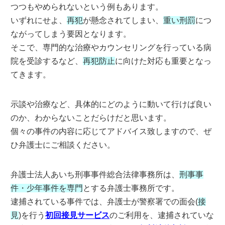
つつもやめられないという例もあります。
いずれにせよ、
再犯
が懸念されてしまい、
重い刑罰
につ
ながってしまう要因となります。
そこで、専門的な治療やカウンセリングを行っている病
院を受診するなど、
再犯防止
に向けた対応も重要となっ
てきます。
示談や治療など、具体的にどのように動いて行けば良い
のか、わからないことだらけだと思います。
個々の事件の内容に応じてアドバイス致しますので、ぜ
ひ弁護士にご相談ください。
弁護士法人あいち刑事事件総合法律事務所は、
刑事事
件・少年事件を専門
とする弁護士事務所です。
逮捕されている事件では、弁護士が警察署での面会(
接
見
)を行う
初回接見サービス
のご利用を、逮捕されていな