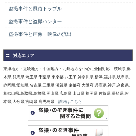
盗撮事件と風俗トラブル
盗撮事件と盗撮ハンター
盗撮事件と画像・映像の流出
対応エリア
東海地方・近畿地方・中国地方・九州地方を中心に全国対応 茨城県,栃
木県,群馬県,埼玉県,千葉県,東京都,八王子,神奈川県,横浜,福井県,岐阜県,
静岡県,愛知県,名古屋,三重県,滋賀県,京都府,大阪府,兵庫県,神戸,奈良県,
和歌山県,鳥取県,島根県,岡山県,広島県,山口県,福岡県,佐賀県,長崎県,熊
本県,大分県,宮崎県,鹿児島県
詳細はこちら