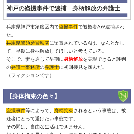
神戸の盗撮事件で逮捕 身柄解放の弁護士
兵庫県神戸市須磨区内で
盗撮事件
で被疑者Aが逮捕され
た。
兵庫県警須磨警察署
に留置されているAは、なんとかし
て、早期に身柄解放してほしいと考えている。
そこで、妻を通じて早期に
身柄解放
を実現できると評判
の
弁護士事務所
の
弁護士
に初回接見を頼んだ。
（フィクションです）
【身体拘束の色々】
盗撮事件
等によって、
身柄拘束
されるという事態は、被
疑者にとって避けたい事態です。
その間は、自由な生活はできません。