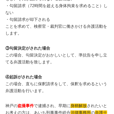
・勾留請求（72時間を超える身体拘束を求めること）し
ない
・勾留請求が却下される
ことを求めて、検察官・裁判官に働きかける弁護活動を
します。
③勾留決定がされた場合
この場合、勾留決定がおかしいとして、準抗告を申し立
てる弁護活動を致します。
④起訴がされた場合
この場合、直ちに保釈請求をして、保釈を求めるという
弁護活動を行います。
神戸の
盗撮事件
で逮捕され、早期に
身柄解放
されたいと
お考えの方は、あいち刑事事件総合
法律事務所
の
弁護士