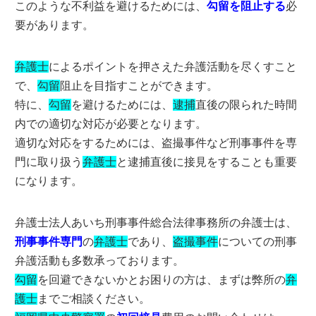
このような不利益を避けるためには、
勾留を阻止する
必
要があります。
弁護士
によるポイントを押さえた弁護活動を尽くすこと
で、
勾留
阻止を目指すことができます。
特に、
勾留
を避けるためには、
逮捕
直後の限られた時間
内での適切な対応が必要となります。
適切な対応をするためには、盗撮事件など刑事事件を専
門に取り扱う
弁護士
と逮捕直後に接見をすることも重要
になります。
弁護士法人あいち刑事事件総合法律事務所の弁護士は、
刑事事件専門
の
弁護士
であり、
盗撮事件
についての刑事
弁護活動も多数承っております。
勾留
を回避できないかとお困りの方は、まずは弊所の
弁
護士
までご相談ください。