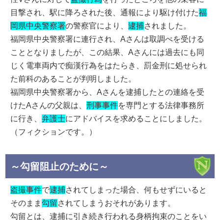
目撃され、駅に降ろされた後、通報により駆け付けた
福
岡県中央警察署
の警察官により、
逮捕
されました。
福岡県中央警察署に連行され、Aさんは取調べを受ける
こととなりましたが、この結果、Aさんには過去にも同
じく電車両内で痴漢行為をはたらき、罰金刑に処せられ
た前科のあることが判明しました。
福岡県中央警察署から、Aさんを逮捕したとの連絡を受
けたAさんの父親は、
刑事事件
を専門とする法律事務所
に行き、
弁護士
にアドバイスを求めることにしました。
（フィクションです。）
～勾留阻止のために～
盗撮事件
で
逮捕
されてしまった場合、何もせずにいると
そのまま
勾留
されてしまうおそれがあります。
勾留とは、逮捕に引き続き行われる身柄拘束のことをい