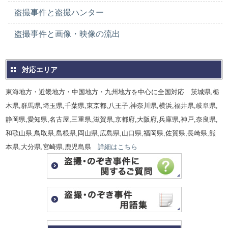
盗撮事件と盗撮ハンター
盗撮事件と画像・映像の流出
対応エリア
東海地方・近畿地方・中国地方・九州地方を中心に全国対応 茨城県,栃
木県,群馬県,埼玉県,千葉県,東京都,八王子,神奈川県,横浜,福井県,岐阜県,
静岡県,愛知県,名古屋,三重県,滋賀県,京都府,大阪府,兵庫県,神戸,奈良県,
和歌山県,鳥取県,島根県,岡山県,広島県,山口県,福岡県,佐賀県,長崎県,熊
本県,大分県,宮崎県,鹿児島県
詳細はこちら