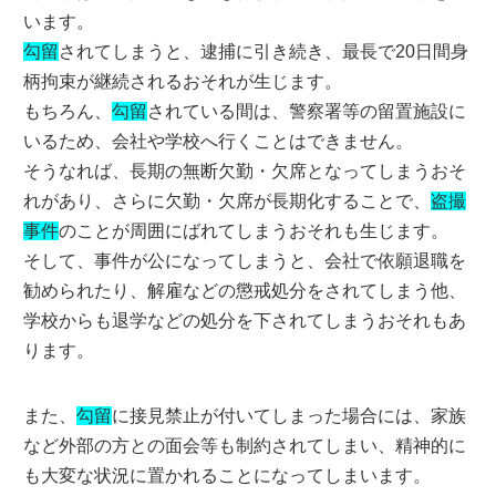
います。
勾留
されてしまうと、逮捕に引き続き、最長で20日間身
柄拘束が継続されるおそれが生じます。
もちろん、
勾留
されている間は、警察署等の留置施設に
いるため、会社や学校へ行くことはできません。
そうなれば、長期の無断欠勤・欠席となってしまうおそ
れがあり、さらに欠勤・欠席が長期化することで、
盗撮
事件
のことが周囲にばれてしまうおそれも生じます。
そして、事件が公になってしまうと、会社で依願退職を
勧められたり、解雇などの懲戒処分をされてしまう他、
学校からも退学などの処分を下されてしまうおそれもあ
ります。
また、
勾留
に接見禁止が付いてしまった場合には、家族
など外部の方との面会等も制約されてしまい、精神的に
も大変な状況に置かれることになってしまいます。