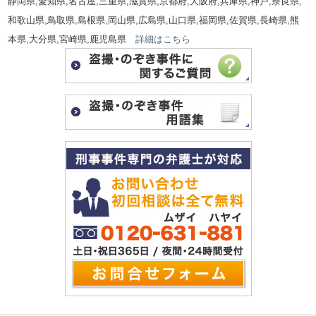
静岡県,愛知県,名古屋,三重県,滋賀県,京都府,大阪府,兵庫県,神戸,奈良県,
和歌山県,鳥取県,島根県,岡山県,広島県,山口県,福岡県,佐賀県,長崎県,熊
本県,大分県,宮崎県,鹿児島県
詳細はこちら