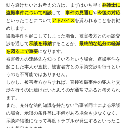
効を避けたい
とお考えの方は、まずはいち早く
弁護士に
盗撮事件について相談
して、
事件の見通し
や
今後の対応
といったことについて
アドバイス
を貰われることをお勧
めします。
盗撮事件を起こしてしまった場合、被害者方との示談交
渉を通して
示談を締結
することが、
最終的な処分の軽減
を図る上で重要
になります。
被害者方の連絡先を知っているという場合、盗撮事件を
起こした本人が直接、被害者方との示談交渉を行うとい
うのも不可能ではありません。
しかし、被害者方からすれば、直接盗撮事件の犯人と交
渉を行うのは避けたいと思うのが通常であると考えられ
ます。
また、充分な法的知識を持たない当事者同士による示談
の場合、示談の条件等に不備がある場合も少なくなく、
示談締結後になって再度トラブルが発生するといったこ