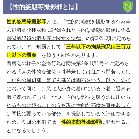
【性的姿態等撮影罪とは】
性的姿態等撮影罪
とは、「
性的な姿態を撮影する行為等
の処罰及び押収物に記録された性的な姿態の影像に係る
電磁的記録の消去等に関する法律
」の第2条1項に定めら
れています。刑罰として「
三年以下の拘禁刑又は三百万
円以下の罰金
」を負う可能性があります。
着替えの様子の盗撮行為は同法第2条1項1号イに定めら
れる「
人の性的な部位（性器若しくは肛こう門若しくは
これらの周辺部、臀でん部又は胸部をいう。以下このイ
において同じ。）又は人が身に着けている下着（通常衣
服で覆われており、かつ、性的な部位を覆うのに用いら
れるものに限る。）のうち現に性的な部位を直接若しく
は間接に覆っている部分
」を撮影していると評価できる
ため、今回の事例では、
性的姿態等撮影罪
に問われるこ
とになるでしょう。