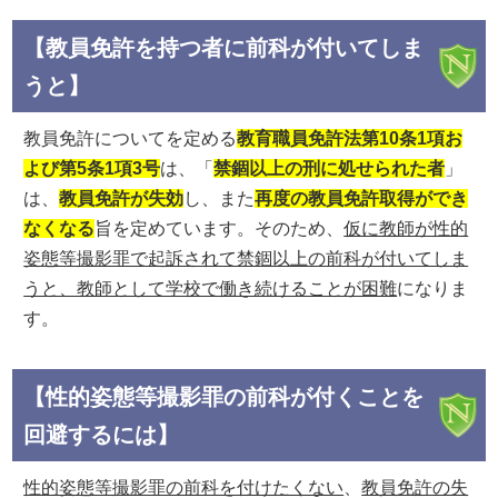
【教員免許を持つ者に前科が付いてしま
うと】
教員免許についてを定める
教育職員免許法第10条1項お
よび第5条1項3号
は、「
禁錮以上の刑に処せられた者
」
は、
教員免許が失効
し、また
再度の教員免許取得ができ
なくなる
旨を定めています。そのため、
仮に教師が性的
姿態等撮影罪で起訴されて禁錮以上の前科が付いてしま
うと、教師として学校で働き続けることが困難
になりま
す。
【性的姿態等撮影罪の前科が付くことを
回避するには】
性的姿態等撮影罪の前科を付けたくない
、
教員免許の失