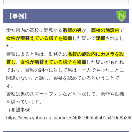
【事例】
愛知県内の高校に勤務する
教師の男
が、
高校の施設内
で
女性が着替えている様子を盗撮
した疑いで
逮捕
されまし
た。
警察によると男は、勤務先の
高校の施設内にカメラを設
置し
、
女性が着替えている様子を盗撮
した疑いがもたれ
ており、警察の調べに対して男は「一人でやったことに
間違いない」と話し、容疑を認めているということで
す。
警察は男のスマートフォンなどを押収して、余罪や動機
を調べています。
（
参照事例
https://news.yahoo.co.jp/articles/4d81965faff5015410d8b