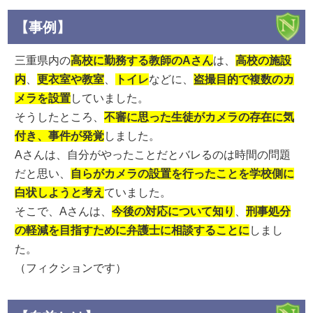
【事例】
三重県内の
高校に勤務する教師のAさん
は、
高校の施設
内
、
更衣室や教室
、
トイレ
などに、
盗撮目的で複数のカ
メラを設置
していました。
そうしたところ、
不審に思った生徒がカメラの存在に気
付き、事件が発覚
しました。
Aさんは、自分がやったことだとバレるのは時間の問題
だと思い、
自らがカメラの設置を行ったことを学校側に
白状しようと考え
ていました。
そこで、Aさんは、
今後の対応について知り
、
刑事処分
の軽減を目指すために弁護士に相談することに
しまし
た。
（フィクションです）