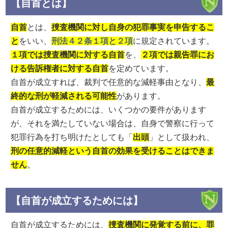
【自首とは】
自首
とは、
捜査機関に対し自身の犯罪事実を申告するこ
と
をいい、
刑法４２条１項と２項
に規定されています。
１項では捜査機関に対する自首
を、
２項では親告罪にお
ける告訴権者に対する自首
を定めています。
自首が成立すれば、裁判で任意的な減軽事由となり、
最
終的な刑が軽減される可能性
があります。
自首が成立するためには、いくつかの要件があります
が、それを満たしていない場合は、自身で警察に行って
犯罪行為を打ち明けたとしても「
出頭
」として扱われ、
刑の任意的減軽という自首の効果を受けることはできま
せん
。
【自首が成立するためには】
自首が成立するためには、
捜査機関に発覚する前に、罪