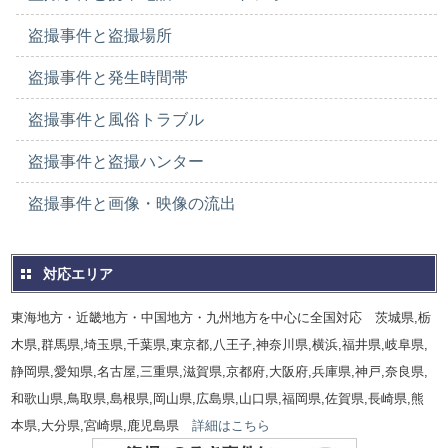
盗撮事件と盗撮場所
盗撮事件と発生時間帯
盗撮事件と風俗トラブル
盗撮事件と盗撮ハンター
盗撮事件と画像・映像の流出
対応エリア
東海地方・近畿地方・中国地方・九州地方を中心に全国対応 茨城県,栃
木県,群馬県,埼玉県,千葉県,東京都,八王子,神奈川県,横浜,福井県,岐阜県,
静岡県,愛知県,名古屋,三重県,滋賀県,京都府,大阪府,兵庫県,神戸,奈良県,
和歌山県,鳥取県,島根県,岡山県,広島県,山口県,福岡県,佐賀県,長崎県,熊
本県,大分県,宮崎県,鹿児島県
詳細はこちら