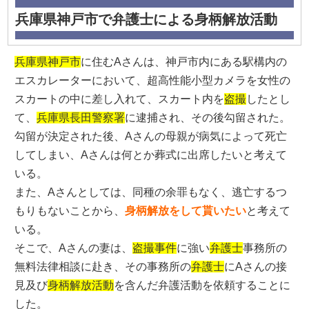
兵庫県神戸市で弁護士による身柄解放活動
兵庫県神戸市
に住むAさんは、神戸市内にある駅構内の
エスカレーターにおいて、超高性能小型カメラを女性の
スカートの中に差し入れて、スカート内を
盗撮
したとし
て、
兵庫県長田警察署
に逮捕され、その後勾留された。
勾留が決定された後、Aさんの母親が病気によって死亡
してしまい、Aさんは何とか葬式に出席したいと考えて
いる。
また、Aさんとしては、同種の余罪もなく、逃亡するつ
もりもないことから、
身柄解放をして貰いたい
と考えて
いる。
そこで、Aさんの妻は、
盗撮事件
に強い
弁護士
事務所の
無料法律相談に赴き、その事務所の
弁護士
にAさんの接
見及び
身柄解放活動
を含んだ弁護活動を依頼することに
した。