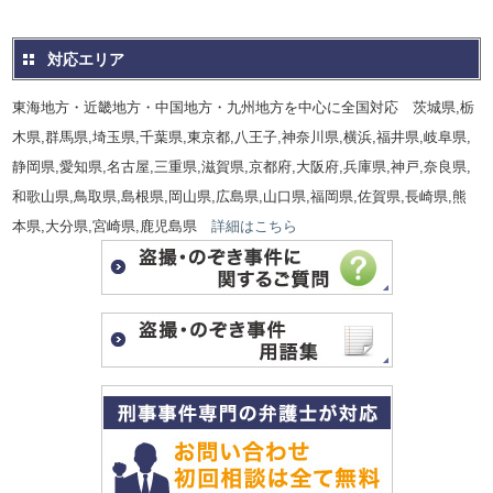
対応エリア
東海地方・近畿地方・中国地方・九州地方を中心に全国対応 茨城県,栃
木県,群馬県,埼玉県,千葉県,東京都,八王子,神奈川県,横浜,福井県,岐阜県,
静岡県,愛知県,名古屋,三重県,滋賀県,京都府,大阪府,兵庫県,神戸,奈良県,
和歌山県,鳥取県,島根県,岡山県,広島県,山口県,福岡県,佐賀県,長崎県,熊
本県,大分県,宮崎県,鹿児島県
詳細はこちら