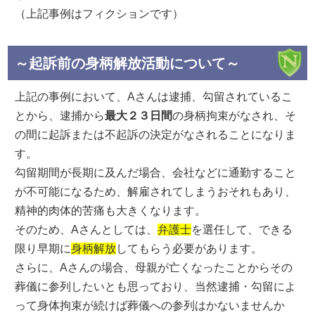
（上記事例はフィクションです）
～起訴前の身柄解放活動について～
上記の事例において、Aさんは逮捕、勾留されているこ
とから、逮捕から
最大２３日間
の身柄拘束がなされ、そ
の間に起訴または不起訴の決定がなされることになりま
す。
勾留期間が長期に及んだ場合、会社などに通勤すること
が不可能になるため、解雇されてしまうおそれもあり、
精神的肉体的苦痛も大きくなります。
そのため、Aさんとしては、
弁護士
を選任して、できる
限り早期に
身柄解放
してもらう必要があります。
さらに、Aさんの場合、母親が亡くなったことからその
葬儀に参列したいとも思っており、当然逮捕・勾留によ
って身体拘束が続けば葬儀への参列はかないませんか