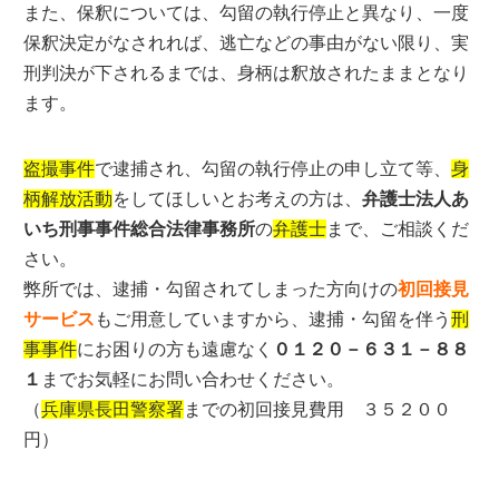
また、保釈については、勾留の執行停止と異なり、一度
保釈決定がなされれば、逃亡などの事由がない限り、実
刑判決が下されるまでは、身柄は釈放されたままとなり
ます。
盗撮事件
で逮捕され、勾留の執行停止の申し立て等、
身
柄解放活動
をしてほしいとお考えの方は、
弁護士法人あ
いち刑事事件総合法律事務所
の
弁護士
まで、ご相談くだ
さい。
弊所では、逮捕・勾留されてしまった方向けの
初回接見
サービス
もご用意していますから、逮捕・勾留を伴う
刑
事事件
にお困りの方も遠慮なく
０１２０－６３１－８８
１
までお気軽にお問い合わせください。
（
兵庫県長田警察署
までの初回接見費用 ３５２００
円）