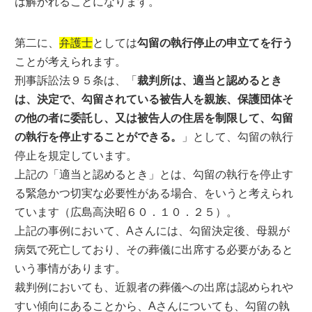
は解かれることになります。
第二に、
弁護士
としては
勾留の執行停止の申立てを行う
ことが考えられます。
刑事訴訟法９５条は、「
裁判所は、適当と認めるとき
は、決定で、勾留されている被告人を親族、保護団体そ
の他の者に委託し、又は被告人の住居を制限して、勾留
の執行を停止することができる。
」として、勾留の執行
停止を規定しています。
上記の「適当と認めるとき」とは、勾留の執行を停止す
る緊急かつ切実な必要性がある場合、をいうと考えられ
ています（広島高決昭６０．１０．２５）。
上記の事例において、Aさんには、勾留決定後、母親が
病気で死亡しており、その葬儀に出席する必要があると
いう事情があります。
裁判例においても、近親者の葬儀への出席は認められや
すい傾向にあることから、Aさんについても、勾留の執