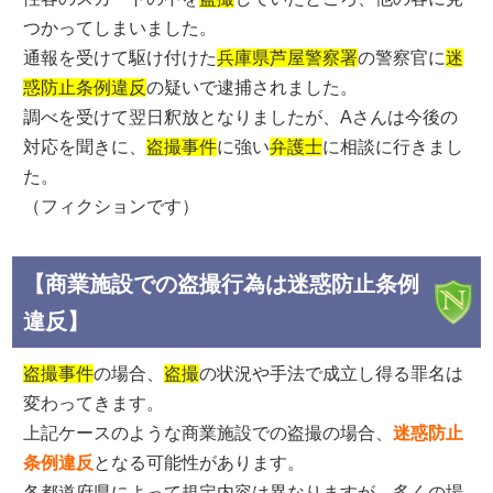
つかってしまいました。
通報を受けて駆け付けた
兵庫県芦屋警察署
の警察官に
迷
惑防止条例違反
の疑いで逮捕されました。
調べを受けて翌日釈放となりましたが、Aさんは今後の
対応を聞きに、
盗撮事件
に強い
弁護士
に相談に行きまし
た。
（フィクションです）
【商業施設での盗撮行為は迷惑防止条例
違反】
盗撮事件
の場合、
盗撮
の状況や手法で成立し得る罪名は
変わってきます。
上記ケースのような商業施設での盗撮の場合、
迷惑防止
条例違反
となる可能性があります。
各都道府県によって規定内容は異なりますが、多くの場