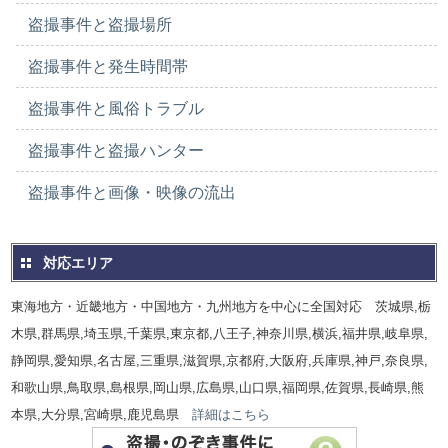
盗撮事件と盗撮場所
盗撮事件と発生時間帯
盗撮事件と風俗トラブル
盗撮事件と盗撮ハンター
盗撮事件と画像・映像の流出
対応エリア
東海地方・近畿地方・中国地方・九州地方を中心に全国対応 茨城県,栃
木県,群馬県,埼玉県,千葉県,東京都,八王子,神奈川県,横浜,福井県,岐阜県,
静岡県,愛知県,名古屋,三重県,滋賀県,京都府,大阪府,兵庫県,神戸,奈良県,
和歌山県,鳥取県,島根県,岡山県,広島県,山口県,福岡県,佐賀県,長崎県,熊
本県,大分県,宮崎県,鹿児島県
詳細はこちら