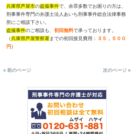
兵庫県芦屋市
の
盗撮事件
で、余罪多数でお困りの方は、
刑事事件専門の弁護士法人あいち刑事事件総合法律事務
所にご相談下さい。
盗撮事件
のご相談も、
初回無料
で承っております。
（
兵庫県芦屋警察署
までの初回接見費用：
３５，５００
円
）
« 前のページ
次のページ »