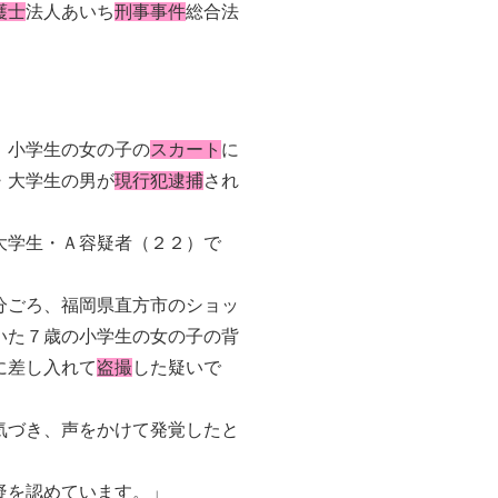
護士
法人あいち
刑事事件
総合法
、小学生の女の子の
スカート
に
・大学生の男が
現行犯逮捕
され
大学生・Ａ容疑者（２２）で
分ごろ、福岡県直方市のショッ
いた７歳の小学生の女の子の背
に差し入れて
盗撮
した疑いで
気づき、声をかけて発覚したと
疑を認めています。」