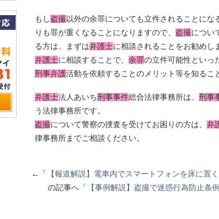
もし
盗撮
以外の余罪についても立件されることにな
りも罪が重くなることになりますので、
盗撮
につい
る方は、まずは
弁護士
に相談されることをお勧めし
弁護士
に相談することで、
余罪
の立件可能性といっ
刑事弁護
活動を依頼することのメリット等を知るこ
弁護士
法人あいち
刑事事件
総合法律事務所は、
刑事
う法律事務所です。
盗撮
について警察の捜査を受けてお困りの方は、
弁
律事務所までご相談ください。
←「
【報道解説】電車内でスマートフォンを床に置く
の記事へ「
【事例解説】盗撮で迷惑行為防止条