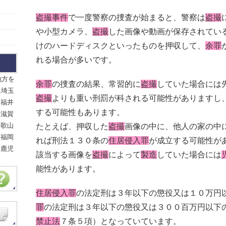
盗撮事件
で一度警察の捜査が始まると、警察は
盗撮
や小型カメラ、
盗撮
した画像や動画が保存されてい
けのハードディスクといったものを押収して、
余罪
れる場合が多いです。
地方を
余罪
の捜査の結果、常習的に
盗撮
していた場合には
,埼玉
盗撮
よりも重い刑罰が科される可能性がありますし
,福井
する可能性もあります。
,滋賀
和歌山
たとえば、押収した
盗撮
画像の中に、他人の家の中
,福岡
れば刑法１３０条の
住居侵入罪
が成立する可能性が
,鹿児
該当する画像を
盗撮
によって
製造
していた場合には
能性があります。
住居侵入罪
の法定刑は３年以下の懲役又は１０万円
罪
の法定刑は３年以下の懲役又は３００百万円以下
禁止法
７条５項）となっていています。