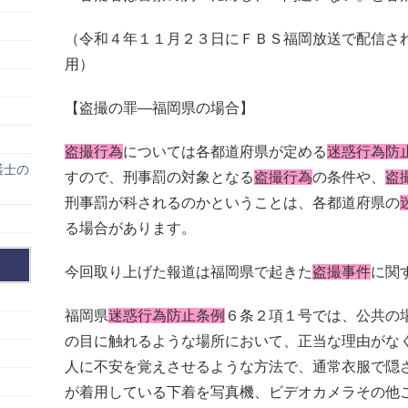
（令和４年１１月２３日にＦＢＳ福岡放送で配信さ
用）
【盗撮の罪―福岡県の場合】
盗撮行為
については各都道府県が定める
迷惑行為防
護士の
すので、刑事罰の対象となる
盗撮行為
の条件や、
盗
刑事罰が科されるのかということは、各都道府県の
る場合があります。
今回取り上げた報道は福岡県で起きた
盗撮事件
に関
福岡県
迷惑行為防止条例
６条２項１号では、公共の
の目に触れるような場所において、正当な理由がな
人に不安を覚えさせるような方法で、通常衣服で隠
が着用している下着を写真機、ビデオカメラその他