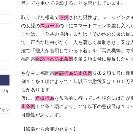
等）でを用いて撮影することを禁止しています。
取り上げた報道で
逮捕
された男性は、ショッピング
の女児の
スカート
の下にスマートフォンを差し入れ
これは、「公共の場所」または「その他の公衆の目
て、正当な理由がなく、人を著しく羞恥させ、又は
法で「他人が着用している下着」を「写真機等」で
福岡県
迷惑行為防止条例
６条２項１号に違反した可
ちなみに福岡県
迷惑行為防止条例
６条２項１号に違
例１１条１項によって１年以下の懲役又は１００万
性があります。
ラブル
仮に、
盗撮行為
を常習的に行っていた場合には刑が
止条例
１２条１項により、２年以下の懲役又は１０
フォン
可能性があります。
【盗撮から余罪の発覚へ】