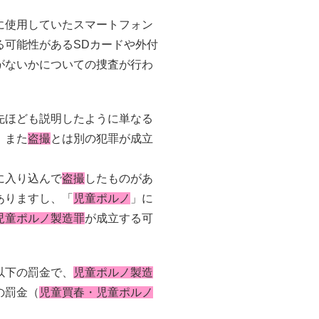
に使用していたスマートフォン
る可能性があるSDカードや外付
がないかについての捜査が行わ
先ほども説明したように単なる
、また
盗撮
とは別の犯罪が成立
に入り込んで
盗撮
したものがあ
ありますし、「
児童ポルノ
」に
児童ポルノ製造罪
が成立する可
以下の罰金で、
児童ポルノ製造
の罰金（
児童買春・児童ポルノ