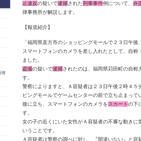
止違反
の疑いで
逮捕
された
刑事事件
例について、
弁
律事務所が解説します。
【報道紹介】
「福岡県直方市のショッピングモールで２３日午後
スマートフォンのカメラを差し入れたとして、自称
ました。
盗撮
の疑いで
逮捕
されたのは、福岡県苅田町の自称
通権
す。
警察によりますと、Ａ容疑者は２３日午後２時４５
ピングモールでゲームセンターの前で立ち止まって
後に立ち、スマートフォンのカメラを
スカート
の下
す。
女の子の近くにいた女性がＡ容疑者の不審な動きに
いうことです。
Ａ容疑者は警察の調べに対し、『間違いない』と容