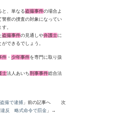
ると、単なる
盗撮事件
の場合よ
て警察の捜査の対象になってい
ます。
た
盗撮事件
の見通しや
弁護士
に
とができるでしょう。
事件
・
少年事件
を専門に取り扱
護士
法人あいち
刑事事件
総合法
盗撮で逮捕
」前の記事へ 次
例違反 略式命令で罰金
」→