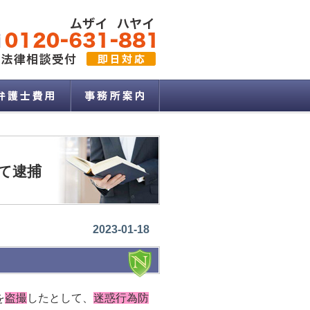
て逮捕
2023-01-18
を
盗撮
したとして、
迷惑行為防