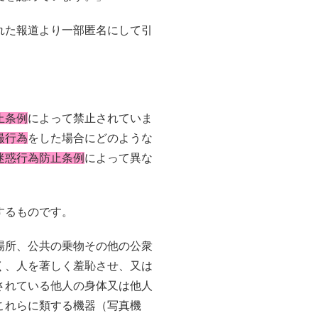
れた報道より一部匿名にして引
止条例
によって禁止されていま
撮行為
をした場合にどのような
迷惑行為防止条例
によって異な
するものです。
場所、公共の乗物その他の公衆
く、人を著しく羞恥させ、又は
されている他人の身体又は他人
これらに類する機器（写真機