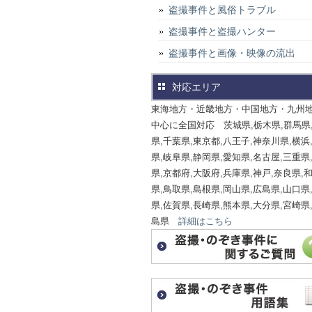
盗撮事件と風俗トラブル
盗撮事件と盗撮ハンター
盗撮事件と画像・映像の流出
対応エリア
東海地方・近畿地方・中国地方・九州
中心に全国対応 茨城県,栃木県,群馬県
県,千葉県,東京都,八王子,神奈川県,横浜
県,岐阜県,静岡県,愛知県,名古屋,三重県
県,京都府,大阪府,兵庫県,神戸,奈良県,
県,鳥取県,島根県,岡山県,広島県,山口県
県,佐賀県,長崎県,熊本県,大分県,宮崎県
島県
詳細はこちら