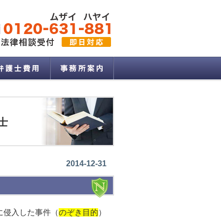
士
2014-12-31
に侵入した事件（
のぞき目的
）