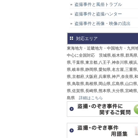
盗撮事件と風俗トラブル
盗撮事件と盗撮ハンター
盗撮事件と画像・映像の流出
対応エリア
東海地方・近畿地方・中国地方・九州
中心に全国対応 茨城県,栃木県,群馬県
県,千葉県,東京都,八王子,神奈川県,横浜
県,岐阜県,静岡県,愛知県,名古屋,三重県
県,京都府,大阪府,兵庫県,神戸,奈良県,
県,鳥取県,島根県,岡山県,広島県,山口県
県,佐賀県,長崎県,熊本県,大分県,宮崎県
島県
詳細はこちら