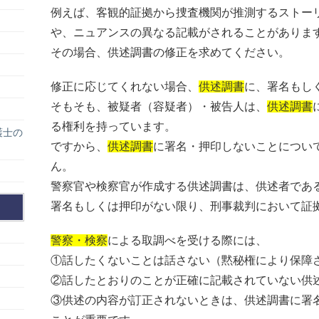
例えば、客観的証拠から捜査機関が推測するストー
や、ニュアンスの異なる記載がされることがありま
その場合、供述調書の修正を求めてください。
修正に応じてくれない場合、
供述調書
に、署名もし
そもそも、被疑者（容疑者）・被告人は、
供述調書
る権利を持っています。
護士の
ですから、
供述調書
に署名・押印しないことについ
ん。
警察官や検察官が作成する供述調書は、供述者であ
署名もしくは押印がない限り、刑事裁判において証
警察・検察
による取調べを受ける際には、
①話したくないことは話さない（黙秘権により保障
②話したとおりのことが正確に記載されていない供
③供述の内容が訂正されないときは、供述調書に署