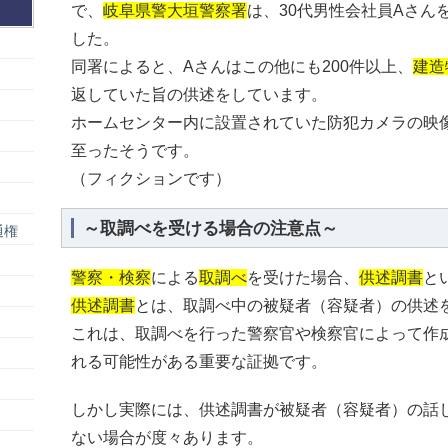
で、
岐阜県警大垣警察署
は、30代男性会社員Aさん
した。
同署によると、Aさんはこの他にも200件以上、
建造
返していた旨の供述をしています。
ホームセンター内に設置されていた防犯カメラの映
至ったそうです。
（フィクションです）
～取調べを受ける場合の注意点～
通権
警察・検察
による
取調べ
を受けた場合、
供述調書
と
供述調書
とは、取調べ中の被疑者（容疑者）の供述
これは、取調べを行った警察官や検察官によって作
れる可能性がある重要な証拠です。
しかし実際には、供述調書が被疑者（容疑者）の話
ない場合が度々あります。