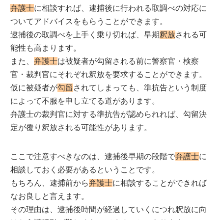
弁護士
に相談すれば、逮捕後に行われる取調べの対応に
ついてアドバイスをもらうことができます。
逮捕後の取調べを上手く乗り切れば、早期
釈放
される可
能性も高まります。
また、
弁護士
は被疑者が勾留される前に警察官・検察
官・裁判官にそれぞれ釈放を要求することができます。
仮に被疑者が
勾留
されてしまっても、準抗告という制度
によって不服を申し立てる道があります。
弁護士の裁判官に対する準抗告が認められれば、勾留決
定が覆り釈放される可能性があります。
ここで注意すべきなのは、逮捕後早期の段階で
弁護士
に
相談しておく必要があるということです。
もちろん、逮捕前から
弁護士
に相談することができれば
なお良しと言えます。
その理由は、逮捕後時間が経過していくにつれ釈放に向