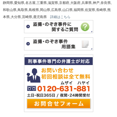
静岡県,愛知県,名古屋,三重県,滋賀県,京都府,大阪府,兵庫県,神戸,奈良県,
和歌山県,鳥取県,島根県,岡山県,広島県,山口県,福岡県,佐賀県,長崎県,熊
本県,大分県,宮崎県,鹿児島県
詳細はこちら