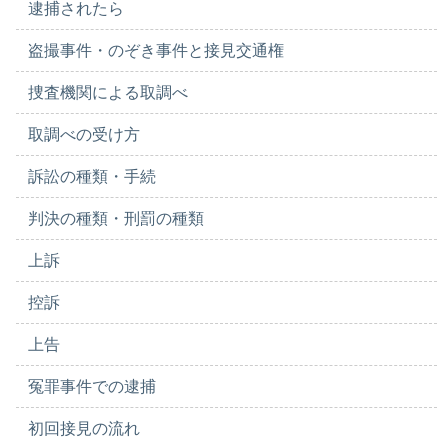
逮捕されたら
盗撮事件・のぞき事件と接見交通権
捜査機関による取調べ
取調べの受け方
訴訟の種類・手続
判決の種類・刑罰の種類
上訴
控訴
上告
冤罪事件での逮捕
初回接見の流れ