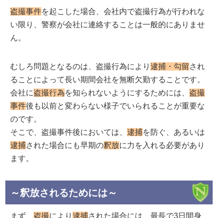
盗撮事件
を起こした場合、会社内で盗撮行為が行われな
い限り、警察が会社に連絡することは一般的にありませ
ん。
むしろ問題となるのは、盗撮行為により
逮捕・勾留
され
ることによって長い期間会社を無断欠勤することです。
会社に
盗撮行為
を知られないようにするためには、
盗撮
事件
後も以前と変わらない様子でいられることが重要な
のです。
そこで、盗撮事件後においては、
逮捕
を防ぐ、あるいは
逮捕
された場合にも早期の
釈放
に力を入れる必要があり
ます。
～釈放されるためには～
まず、
盗撮
により
逮捕
された場合には、最長で3日間身