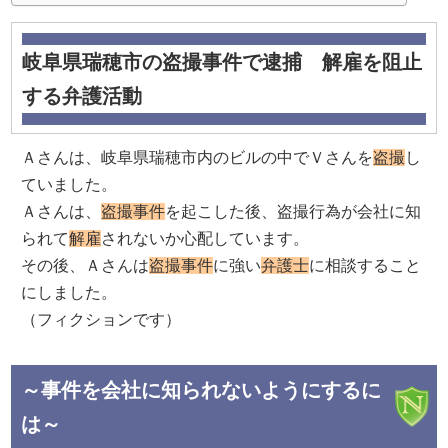
岐阜県瑞穂市の盗撮事件で逮捕 解雇を阻止
する弁護活動
Ａさんは、岐阜県瑞穂市内のビルの中でＶさんを
盗撮
し
ていました。
Ａさんは、
盗撮事件
を起こした後、盗撮行為が会社に知
られて
解雇
されないか心配しています。
その後、Ａさんは
盗撮事件
に強い
弁護士
に相談すること
にしました。
（フィクションです）
～事件を会社に知られないようにするに
は～