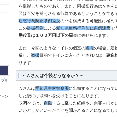
を撮影したものであり、また、同撮影行為はＶさん
又は不安を覚えさせる行為であるということができ
迷惑行為防止条例違反
の罪を構成する可能性は極め
この
盗撮行為
による
愛知県迷惑行為防止条例違反
で
懲役又は１００万円以下の罰金
に処せられます。
また、今回のようなトイレの個室の
盗撮
の場合、建
反し、
盗撮
目的でトイレに入ったとされれば、
建造
ります。
～Ａさんは今後どうなるか？～
ラブル
Ａさんは
愛知県中村警察署
に出頭することになって
した後には取調べを受けることになります。
フォン
取調べでは、
盗撮
するに至った経緯や、余罪＝ほか
いかどうかといったことを聞かれることになるでし