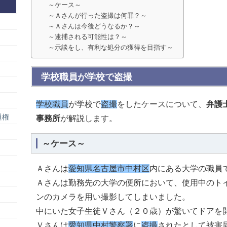
～ケース～
～Ａさんが行った盗撮は何罪？～
～Ａさんは今後どうなるか？～
～逮捕される可能性は？～
～示談をし、有利な処分の獲得を目指す～
学校職員が学校で盗撮
学校職員
が学校で
盗撮
をしたケースについて、
弁護
通権
事務所
が解説します。
～ケース～
Ａさんは
愛知県名古屋市中村区
内にある大学の職員
Ａさんは勤務先の大学の便所において、使用中のト
ンのカメラを用い撮影してしまいました。
中にいた女子生徒Ｖさん（２０歳）が驚いてドアを
Ｖさんは
愛知県中村警察署
に
盗撮
されたとして被害