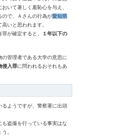
において著しく羞恥心を与え、
るので、Ａさんの行為が
愛知県
て高いと思われます。
有罪が確定すると、
１年以下の
物の管理者である大学の意思に
物侵入罪
に問われるおそれもあ
いるようですが、警察署に出頭
にも盗撮を行っている事実はな
ょう。