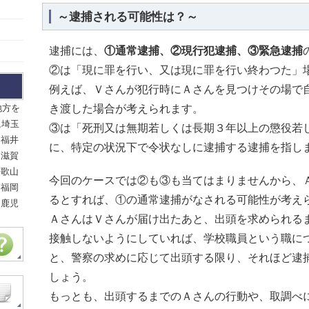
～逮捕される可能性は？～
逮捕には、
①通常逮捕、②現行犯逮捕、③緊急逮捕
②は「現に罪を行い、又は現に罪を行い終わつた」
例えば、Ｖさんが犯行時にＡさんを見つけその場で
地方を
き渡した場合が考えられます。
,埼玉
③は「死刑又は無期若しくは長期３年以上の懲役若
,福井
に、特定の状況下で令状なしに逮捕する逮捕を指し
,滋賀
和歌山
今回のケースでは②も③も当てはまりませんから、
,福岡
るとすれば、①の通常逮捕がなされる可能性が考え
,鹿児
ＡさんはＶさんが届け出たあと、出頭を求められる
接触しないようにしていれば、学校職員という職に
と、警察の求めに応じて出頭する限り、それほど逮
しょう。
もっとも、出頭するまでのＡさんの行動や、取調べ