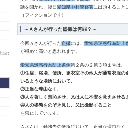
話を聞かれ、後日
愛知県中村警察署
に出頭すること
（フィクションです）
～Ａさんが行った盗撮は何罪？～
今回Ａさんが行った
盗撮
には、
愛知県迷惑行為防止
が極めて高いと思われます。
護士の
愛知県迷惑行為防止条例
第２条の２第３項１号は、
①住居、浴場、便所、更衣室その他人が通常衣服の
いるような場所において、
②正当な理由なく、
③人を著しく羞恥させ、又は人に不安を覚えさせる
④人の姿態をのぞき見し、又は撮影すること
を禁止しています。
Ａさんは、勤務先の便所において、正当な理由なく