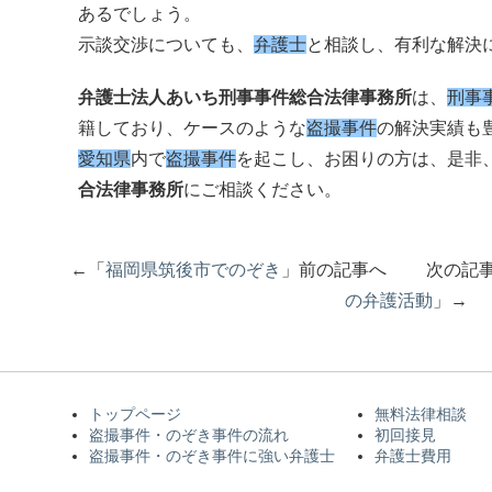
あるでしょう。
示談交渉についても、
弁護士
と相談し、有利な解決
弁護士法人あいち刑事事件総合法律事務所
は、
刑事
籍しており、ケースのような
盗撮事件
の解決実績も
愛知県
内で
盗撮事件
を起こし、お困りの方は、是非
合法律事務所
にご相談ください。
←「
福岡県筑後市でのぞき
」前の記事へ 次の記
の弁護活動
」→
トップページ
無料法律相談
盗撮事件・のぞき事件の流れ
初回接見
盗撮事件・のぞき事件に強い弁護士
弁護士費用