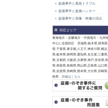
盗撮事件と風俗トラブル
盗撮事件と盗撮ハンター
盗撮事件と画像・映像の流出
対応エリア
東海地方・近畿地方・中国地方・九州
中心に全国対応 茨城県,栃木県,群馬県
県,千葉県,東京都,八王子,神奈川県,横浜
県,岐阜県,静岡県,愛知県,名古屋,三重県
県,京都府,大阪府,兵庫県,神戸,奈良県,
県,鳥取県,島根県,岡山県,広島県,山口県
県,佐賀県,長崎県,熊本県,大分県,宮崎県
島県
詳細はこちら