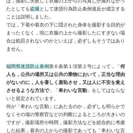
ば，撮影に失敗して衣服の上からの写真しか撮れなかっ
たとしても
盗撮
として迷惑行為防止条例違反が成立する
ことは説明しました。
では，下着や着衣の下に隠された身体を撮影する目的が
まったくなく，現に衣服の上から撮影したにすぎない場
合は処罰されないのかといえば，必ずしもそうではあり
ません。
福岡県迷惑防止条例
第６条第１項第２号によって，「
何
人も，公共の場所又は公共の乗物において，正当な理由
がないのに，人を著しく羞恥させ，又は人に不安を覚え
させるような方法で
」「
卑わいな言動
」をしてはならな
いと規定されています。
何が「卑わいな言動」にあたるのか，必ずしも明らかで
なくその場の警察官などの判断によるところが大きいの
ですが，撮影場所や時間，撮影方法などを総合的に考慮
した結果，着衣の上からの撮影であっても「卑わいな言