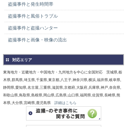
盗撮事件と発生時間帯
盗撮事件と風俗トラブル
盗撮事件と盗撮ハンター
盗撮事件と画像・映像の流出
対応エリア
東海地方・近畿地方・中国地方・九州地方を中心に全国対応 茨城県,栃
木県,群馬県,埼玉県,千葉県,東京都,八王子,神奈川県,横浜,福井県,岐阜県,
静岡県,愛知県,名古屋,三重県,滋賀県,京都府,大阪府,兵庫県,神戸,奈良県,
和歌山県,鳥取県,島根県,岡山県,広島県,山口県,福岡県,佐賀県,長崎県,熊
本県,大分県,宮崎県,鹿児島県
詳細はこちら