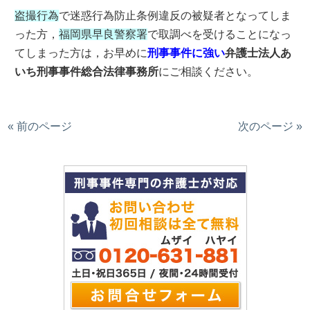
盗撮行為
で迷惑行為防止条例違反の被疑者となってしま
った方，
福岡県早良警察署
で取調べを受けることになっ
てしまった方は，お早めに
刑事事件に強い
弁護士法人あ
いち刑事事件総合法律事務所
にご相談ください。
« 前のページ
次のページ »