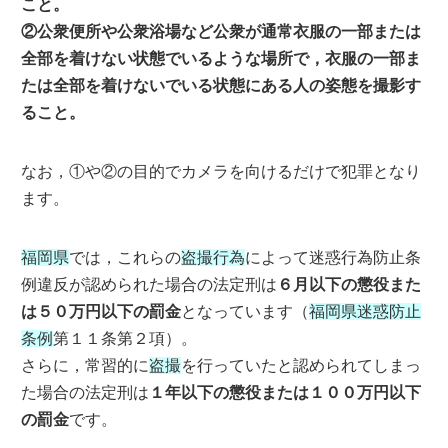
こと。
②公衆便所や公衆浴場など公衆が通常衣服の一部または
全部を着けない状態でいるような場所で，衣服の一部ま
たは全部を着けないでいる状態にある人の姿態を撮影す
ること。
なお，①や②の目的でカメラを向けるだけで犯罪となり
ます。
福岡県
では，これらの
盗撮行為
によって迷惑行為防止条
例違反が認められた場合の法定刑は
６月以下の懲役また
は５０万円以下の罰金
となっています（
福岡県迷惑防止
条例
第１１条第２項）。
さらに，常習的に
盗撮
を行っていたと認められてしまっ
た場合の法定刑は
１年以下の懲役または１００万円以下
の罰金
です。