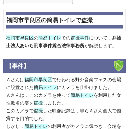
福岡市早良区の簡易トイレで盗撮
福岡市早良区
の
簡易トイレ
での
盗撮事件
について，
弁護
士法人あいち刑事事件総合法律事務所
が解説します。
【事件】
Ａさんは
福岡市早良区
で行われる野外音楽フェスの会場
に設置された
簡易トイレ
にカメラを仕掛けました。
Ａさんは，このカメラを使って
簡易トイレ
を利用した女
性数名の姿を
盗撮
しました。
このカメラで
盗撮
した映像記録は，専らＡさん個人で鑑
賞する目的でした。
しかし，
簡易トイレ
の利用者がカメラに気づき，会場を