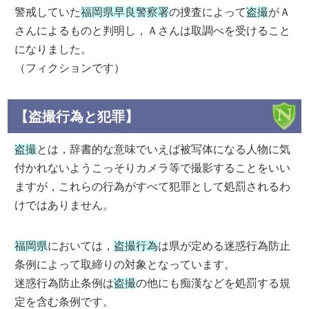
警戒していた
福岡県早良警察署
の捜査によって
盗撮
がＡ
さんによるものと判明し，Ａさんは取調べを受けること
になりました。
（フィクションです）
【盗撮行為と犯罪】
盗撮
とは，辞書的な意味でいえば被写体になる人物に気
付かれないようこっそりカメラ等で撮影することをいい
ますが，これらの行為がすべて犯罪として処罰されるわ
けではありません。
福岡県
においては，
盗撮行為
は県が定める迷惑行為防止
条例によって取締りの対象となっています。
迷惑行為防止条例は
盗撮
の他にも痴漢などを処罰する規
定を含む条例です。