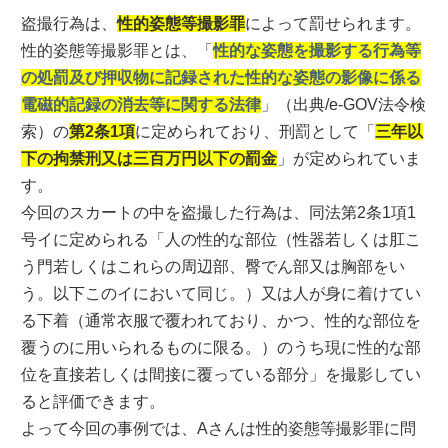
盗撮行為は、
性的姿態等撮影罪
によって罰せられます。
性的姿態等撮影罪とは、「
性的な姿態を撮影する行為等
の処罰及び押収物に記録された性的な姿態の影像に係る
電磁的記録の消去等に関する法律
」（出典/e-GOV法令検
索）の
第2条1項
に定められており、刑罰として「
三年以
下の拘禁刑又は三百万円以下の罰金
」が定められていま
す。
今回のスカートの中を盗撮した行為は、同法第2条1項1
号イに定められる「人の性的な部位（性器若しくは肛こ
う門若しくはこれらの周辺部、臀でん部又は胸部をい
う。以下このイにおいて同じ。）又は人が身に着けてい
る下着（通常衣服で覆われており、かつ、性的な部位を
覆うのに用いられるものに限る。）のうち現に性的な部
位を直接若しくは間接に覆っている部分」を撮影してい
ると評価できます。
よって今回の事例では、Aさんは性的姿態等撮影罪に問