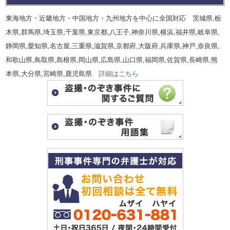
東海地方・近畿地方・中国地方・九州地方を中心に全国対応 茨城県,栃
木県,群馬県,埼玉県,千葉県,東京都,八王子,神奈川県,横浜,福井県,岐阜県,
静岡県,愛知県,名古屋,三重県,滋賀県,京都府,大阪府,兵庫県,神戸,奈良県,
和歌山県,鳥取県,島根県,岡山県,広島県,山口県,福岡県,佐賀県,長崎県,熊
本県,大分県,宮崎県,鹿児島県
詳細はこちら