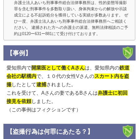
弁護士法人あいち刑事事件総合法律事務所は、性的姿態等撮影
罪を含む刑事事件を多数取り扱い、身体拘束からの解放や示談
成立による不起訴処分を獲得している実績が多数あります。 ぜ
ひ一度、弁護士法人あいち刑事事件総合法律事務所へご相談く
ださい。 逮捕された方への弁護士の派遣、無料法律相談のご予
約は0120ー631ー881にて受け付けております。
【事例】
愛知県内で
開業医として働くAさん
は、愛知県内の
鉄道
会社の駅構内
で、１０代の女性Vさんの
スカート内を盗
撮
したとして
逮捕
されました。
これを受けて、Aさんの妻であるBさんは
弁護士に初回
接見を依頼
しました。
（この事例はフィクションです）
【盗撮行為は何罪にあたる？】