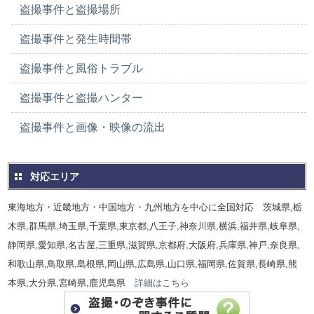
盗撮事件と盗撮場所
盗撮事件と発生時間帯
盗撮事件と風俗トラブル
盗撮事件と盗撮ハンター
盗撮事件と画像・映像の流出
対応エリア
東海地方・近畿地方・中国地方・九州地方を中心に全国対応 茨城県,栃
木県,群馬県,埼玉県,千葉県,東京都,八王子,神奈川県,横浜,福井県,岐阜県,
静岡県,愛知県,名古屋,三重県,滋賀県,京都府,大阪府,兵庫県,神戸,奈良県,
和歌山県,鳥取県,島根県,岡山県,広島県,山口県,福岡県,佐賀県,長崎県,熊
本県,大分県,宮崎県,鹿児島県
詳細はこちら