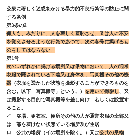
公衆に著しく迷惑をかける暴力的不良行為等の防止に関
する条例
第3条の2
何人も、みだりに、人を著しく羞恥させ、又は人に不安
を覚えさせるような行為であつて、次の各号に掲げるも
のをしてはならない。
第1号
次のいずれかに掲げる場所又は乗物において、人の通常
衣服で隠されている下着又は身体を、写真機その他の機
器
（衣服を透かした状態を撮影することができるものを
含む。以下「写真機等」という。）
を用いて撮影し
、又
は撮影する目的で写真機等を差し向け、若しくは設置す
ること。
イ 浴場、更衣室、便所その他の人が通常衣服の全部又
は一部を着けない状態でいる場所及び住居
ロ 公共の場所（イの場所を除く。）又は
公共の乗物