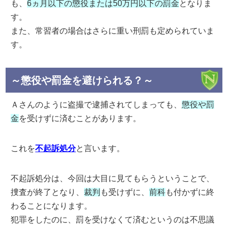
も、
6ヵ月以下の懲役または50万円以下の罰金
となりま
す。
また、常習者の場合はさらに重い刑罰も定められていま
す。
～懲役や罰金を避けられる？～
Ａさんのように盗撮で逮捕されてしまっても、
懲役や罰
金
を受けずに済むことがあります。
これを
不起訴処分
と言います。
不起訴処分は、今回は大目に見てもらうということで、
捜査が終了となり、
裁判
も受けずに、
前科
も付かずに終
わることになります。
犯罪をしたのに、罰を受けなくて済むというのは不思議