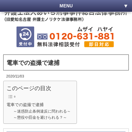
MENU
電車での盗撮で逮捕
2020/11/03
このページの目次
電車での盗撮で逮捕
～迷惑防止条例違反に問われる～
～懲役や罰金を避けられる？～