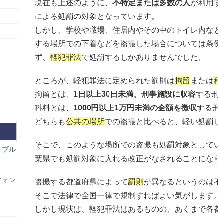
現在も上述のように、
不特定または多数の人
が利用
による処罰の対象となっています。
しかし、学校や職場、住居内やその中のトイレ内な
する場所での下着などを盗撮した場合については条
ず、
軽犯罪法
で処罰するしかありませんでした。
ところが、軽犯罪法に定められた罰則は
拘留
または
拘留とは、
1日以上30日未満、刑事施設に収容
する
科料とは、
1000円以上1万円未満の金額を徴収
する
どちらも
公共の場所
での盗撮と比べると、軽い処罰
そこで、このような場所での盗撮も処罰対象として
ラブル
葉県でも処罰対象に入れる改正がなされることにな
フォン
盗撮する都道府県によって
罰則
が異なるというのは
そこで法律で全国一律で規制すればよい気がします
しかし現状は、軽犯罪法はあるものの、あくまで各