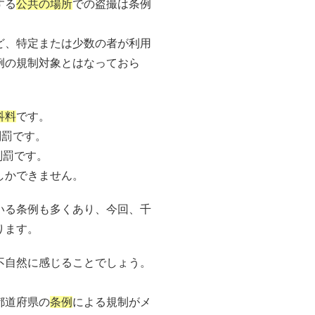
する
公共の場所
での盗撮は条例
ど、特定または少数の者が利用
例の規制対象とはなっておら
科料
です。
刑罰です。
刑罰です。
しかできません。
いる条例も多くあり、今回、千
ります。
不自然に感じることでしょう。
。
都道府県の
条例
による規制がメ