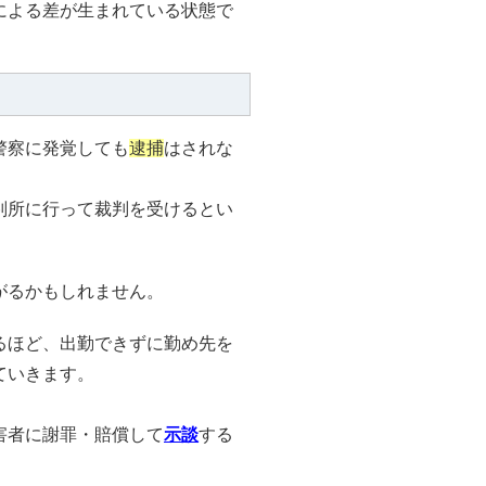
による差が生まれている状態で
警察に発覚しても
逮捕
はされな
判所に行って裁判を受けるとい
がるかもしれません。
るほど、出勤できずに勤め先を
ていきます。
害者に謝罪・賠償して
示談
する