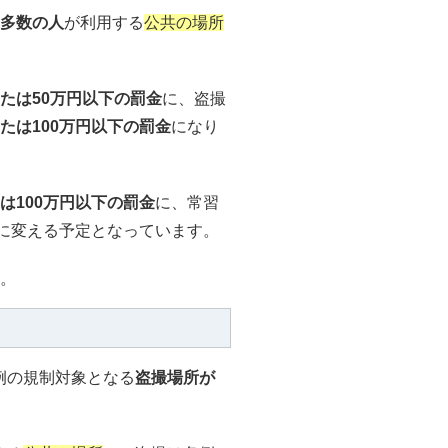
多数の人
が利用する
公共の場所
。
たは50万円以下の罰金
に、盗撮
たは100万円以下の罰金
になり
は100万円以下の罰金
に、常習
に変える予定となっています。
。
例の規制対象となる
盗撮場所が