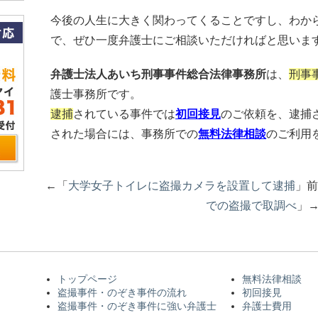
今後の人生に大きく関わってくることですし、わか
で、ぜひ一度弁護士にご相談いただければと思いま
弁護士法人あいち刑事事件総合法律事務所
は、
刑事
護士事務所です。
逮捕
されている事件では
初回接見
のご依頼を、逮捕
された場合には、事務所での
無料法律相談
のご利用
←「
大学女子トイレに盗撮カメラを設置して逮捕
」
での盗撮で取調べ
」
トップページ
無料法律相談
盗撮事件・のぞき事件の流れ
初回接見
盗撮事件・のぞき事件に強い弁護士
弁護士費用