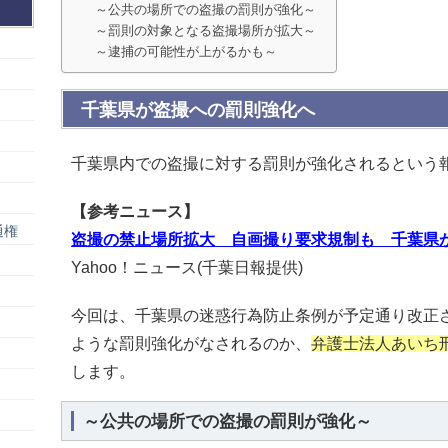
～公共の場所での盗撮の罰則が強化～
～罰則の対象となる盗撮場所が拡大～
～逮捕の可能性が上がるかも～
千葉県が盗撮への罰則強化へ
千葉県内での盗撮に対する罰則が強化されるという
【参考ニュース】
通権
盗撮の禁止場所拡大 自画撮り要求規制も 千葉県
Yahoo！ニュース(千葉日報提供)
今回は、千葉県の迷惑行為防止条例が予定通り改正
ような罰則強化がなされるのか、
弁護士法人あいち
します。
～公共の場所での盗撮の罰則が強化～