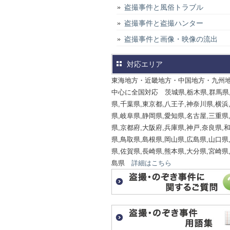
盗撮事件と風俗トラブル
盗撮事件と盗撮ハンター
盗撮事件と画像・映像の流出
対応エリア
東海地方・近畿地方・中国地方・九州
中心に全国対応 茨城県,栃木県,群馬県
県,千葉県,東京都,八王子,神奈川県,横浜
県,岐阜県,静岡県,愛知県,名古屋,三重県
県,京都府,大阪府,兵庫県,神戸,奈良県,
県,鳥取県,島根県,岡山県,広島県,山口県
県,佐賀県,長崎県,熊本県,大分県,宮崎県
島県
詳細はこちら