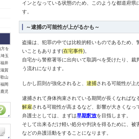
インとなっている状態のため、このような都道府県
す。
～逮捕の可能性が上がるかも～
盗撮は、犯罪の中では比較的軽いものであるため、
地方を
いこともあります(
在宅事件
)。
,埼玉
自宅から警察署等に出向いて取調べを受けたり、裁
,福井
う流れになります。
,滋賀
和歌山
しかし罰則が強化されると、
逮捕
される可能性が上
,福岡
,鹿児
逮捕されて身体拘束されている期間が長くなればな
解雇
される可能性が高まるなど、影響が大きくなっ
弁護士としては、まずは
早期釈放
を目指します。
そして出来るだけ軽い処分や判決を得るために、被
などの弁護活動をすることになります。