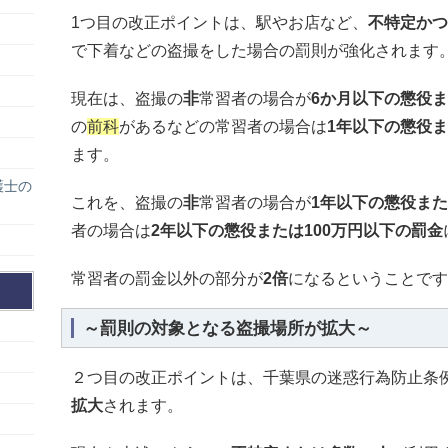
1つ目の改正ポイントは、駅やお店など、
不特定かつ
で下着などの盗撮をした場合の罰則が強化されます
現在は、盗撮の
非
常習者の場合が
6か月以下の懲役ま
の
前科
があるなどの常習者の場合は
1年以下の懲役ま
ます。
護士の
これを、盗撮の
非
常習者の場合が
1年以下の懲役また
者の場合は
2年以下の懲役または100万円以下の罰金
常習者の罰金以外の部分が
2倍
になるということです
～罰則の対象となる盗撮場所が拡大～
２つ目の改正ポイントは、千葉県の迷惑行為防止条
拡大
されます。