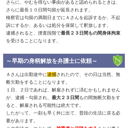
さらに、やむを得ない事由があると認められるときは、
さらに最長１０日間勾留が延長されます。
検察官は勾留の満期日までにＡさんを起訴するか、不起
訴にするか、あるいは処分を保留して釈放します。
逮捕されると、捜査段階で
最長２３日間もの間身体拘束
を受けることになります。
～早期の身柄解放を弁護士に依頼～
Ａさんは出勤途中に
逮捕
されたので、その日は当然、無
断欠勤をすることになります。
１日、２日であれば、解雇されずに済むかもしれません
が、逮捕・勾留され、
最大２３日間
もの間無断欠勤をす
ると、解雇される可能性は絶大です。
したがって、一刻も早く外に出て、普段の生活に戻る必
要があります。