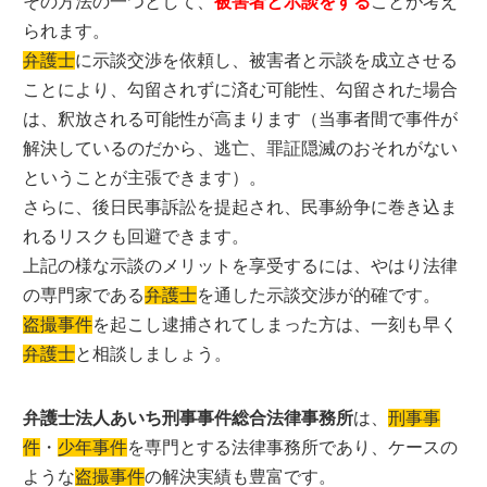
その方法の一つとして、
被害者と示談をする
ことが考え
られます。
弁護士
に示談交渉を依頼し、被害者と示談を成立させる
ことにより、勾留されずに済む可能性、勾留された場合
は、釈放される可能性が高まります（当事者間で事件が
解決しているのだから、逃亡、罪証隠滅のおそれがない
ということが主張できます）。
さらに、後日民事訴訟を提起され、民事紛争に巻き込ま
れるリスクも回避できます。
上記の様な示談のメリットを享受するには、やはり法律
の専門家である
弁護士
を通した示談交渉が的確です。
盗撮事件
を起こし逮捕されてしまった方は、一刻も早く
弁護士
と相談しましょう。
弁護士法人あいち刑事事件総合法律事務所
は、
刑事事
件
・
少年事件
を専門とする法律事務所であり、ケースの
ような
盗撮事件
の解決実績も豊富です。