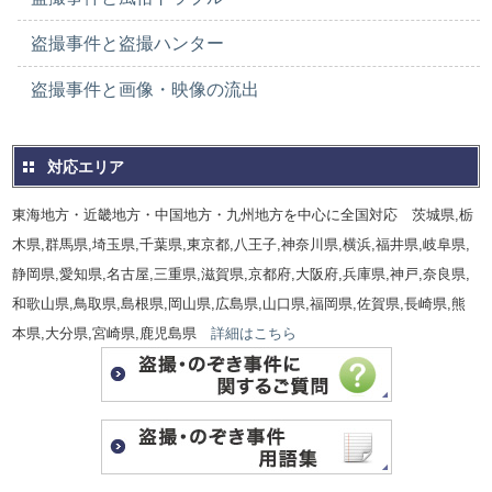
盗撮事件と盗撮ハンター
盗撮事件と画像・映像の流出
対応エリア
東海地方・近畿地方・中国地方・九州地方を中心に全国対応 茨城県,栃
木県,群馬県,埼玉県,千葉県,東京都,八王子,神奈川県,横浜,福井県,岐阜県,
静岡県,愛知県,名古屋,三重県,滋賀県,京都府,大阪府,兵庫県,神戸,奈良県,
和歌山県,鳥取県,島根県,岡山県,広島県,山口県,福岡県,佐賀県,長崎県,熊
本県,大分県,宮崎県,鹿児島県
詳細はこちら