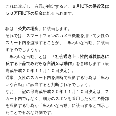
これに違反し、有罪が確定すると、
６月以下の懲役又は
５０万円以下の罰金
に処せられます。
駅は「
公共の場所
」に該当します。
それでは、スマートフォンのカメラ機能を用いて女性の
スカート内を盗撮することが、「卑わいな言動」に該当
するのでしょうか。
「卑わいな言動」とは、「
社会通念上，性的道義観念に
反する下品でみだらな言語又は動作
」を意味します（最
高裁平成２０年１１月１０日決定）。
通常、女性のスカート内を無断で撮影する行為は「卑わ
いな言動」に該当すると判断されるでしょう。
なお、上記の最高裁平成２０年１１月１０日決定は、ス
カート内ではなく、細身のズボンを着用した女性の臀部
を撮影する行為が「卑わいな言動」に該当すると判示し
たことで有名な判例です。