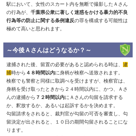
駅において、女性のスカート内を無断で撮影したＡさん
の行為が、
千葉県公衆に著しく迷惑をかける暴力的不良
行為等の防止に関する条例違反
の罪を構成する可能性は
極めて高いと思われます。
～今後Ａさんはどうなるか？～
逮捕された後、留置の必要があると認められる時は、
逮
捕
時から
４８時間以内
に身柄が検察へ送致されます。
検察でも警察と同様に取調べを受けますが、検察官は、
身柄を受け取ったときから２４時間以内に、かつ、Ａさ
んの逮捕から
７２時間以内
にＡさんの勾留を請求する
か、釈放するか、あるいは起訴するかを決めます。
勾留請求をされると、裁判官が勾留の可否を審査し、勾
留決定が出されると、１０日の期間勾留されることにな
ります。