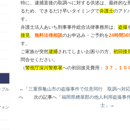
特に、逮捕直後の取調べに対する供述は、最終的な
るため、できるだけ早いタイミングで
弁護士
のアド
す。
弁護士法人あいち刑事事件総合法律事務所は、
盗撮
接見
、
無料法律相談
のお申込み・ご予約を
24時間3
す。
ご家族が突然
逮捕
されてしまいお困りの方、
初回接
問合せください。
（
警視庁深川警察署
への初回接見費用：
３７，１０
←「
三重県亀山市の盗撮事件で任意同行 取調べ対
ラブル
へ 次の記事へ「
福岡県糟屋郡の他人利用盗撮事
士
」→
フォン