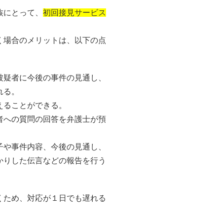
族にとって、
初回接見サービス
く場合のメリットは、以下の点
被疑者に今後の事件の見通し、
れる。
えることができる。
者への質問の回答を弁護士が預
子や事件内容、今後の見通し、
かりした伝言などの報告を行う
くため、対応が１日でも遅れる
。