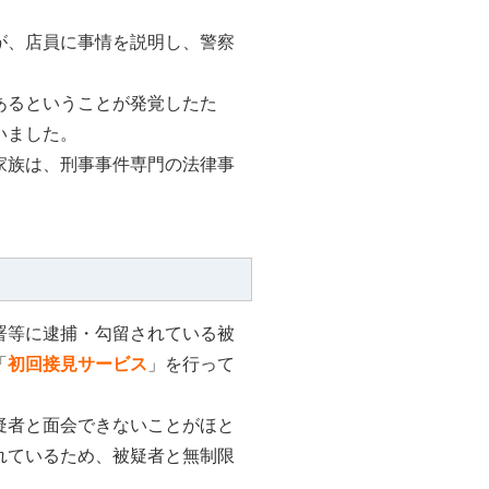
が、店員に事情を説明し、警察
あるということが発覚したた
いました。
家族は、刑事事件専門の法律事
署等に逮捕・勾留されている被
「
初回接見サービス
」を行って
疑者と面会できないことがほと
れているため、被疑者と無制限