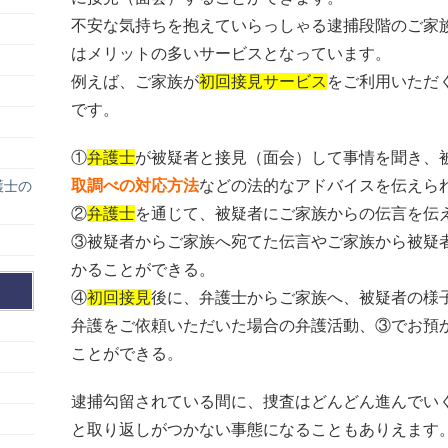
不安な気持ちを抱えていらっしゃる逮捕段階のご家
はメリットの多いサービスとなっています。
例えば、ご家族が
初回接見サービス
をご利用いただ
です。
①
弁護士
が被疑者と接見（面会）して事情を聞き、
取調べの対応方法
などの法的なアドバイスを伝えら
護士の
②
弁護士
を通じて、被疑者にご家族からの伝言を伝
③被疑者からご家族へ宛てた伝言やご家族から被疑
かることができる。
④
初回接見
後に、弁護士からご家族へ、被疑者の様
弁護をご依頼いただいた場合の弁護活動、③でお預
ことができる。
逮捕勾留されている間に、捜査はどんどん進んでい
と取り返しがつかない事態になることもありえます