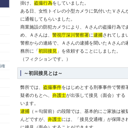
掛け、
盗撮行為
をしていました。
ある日、女性トイレの小型カメラに気付いたＶさん
に通報してもらいました。
商業施設の防犯カメラにより、Ａさんの盗撮行為で
め、Ａさんは、
警視庁深川警察署
に
逮捕
されてしま
警察からの連絡で、Ａさんの逮捕を聞いたＡさんの
務所に「
初回接見
」を依頼することにしました。
（フィクションです。）
通権
～初回接見とは～
弊所では、
盗撮事件
をはじめとする刑事事件で警察
疑者のもとへ、
弁護士
が出張して接見（面会）する
います。
逮捕
（＝勾留前）の段階では、基本的にご家族は被
んどですが、
弁護士
には、「接見交通権」が保障さ
に接見（面会）することができます。