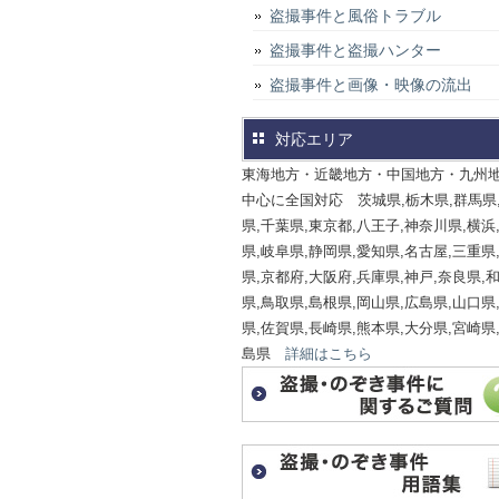
盗撮事件と風俗トラブル
盗撮事件と盗撮ハンター
盗撮事件と画像・映像の流出
対応エリア
東海地方・近畿地方・中国地方・九州
中心に全国対応 茨城県,栃木県,群馬県
県,千葉県,東京都,八王子,神奈川県,横浜
県,岐阜県,静岡県,愛知県,名古屋,三重県
県,京都府,大阪府,兵庫県,神戸,奈良県,
県,鳥取県,島根県,岡山県,広島県,山口県
県,佐賀県,長崎県,熊本県,大分県,宮崎県
島県
詳細はこちら