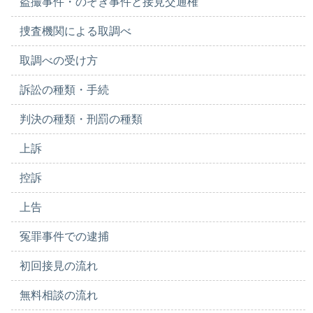
盗撮事件・のぞき事件と接見交通権
捜査機関による取調べ
取調べの受け方
訴訟の種類・手続
判決の種類・刑罰の種類
上訴
控訴
上告
冤罪事件での逮捕
初回接見の流れ
無料相談の流れ