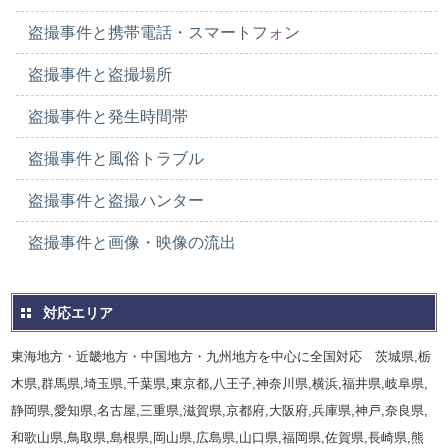
盗撮事件と携帯電話・スマートフォン
盗撮事件と盗撮場所
盗撮事件と発生時間帯
盗撮事件と風俗トラブル
盗撮事件と盗撮ハンター
盗撮事件と画像・映像の流出
対応エリア
東海地方・近畿地方・中国地方・九州地方を中心に全国対応 茨城県,栃
木県,群馬県,埼玉県,千葉県,東京都,八王子,神奈川県,横浜,福井県,岐阜県,
静岡県,愛知県,名古屋,三重県,滋賀県,京都府,大阪府,兵庫県,神戸,奈良県,
和歌山県,鳥取県,島根県,岡山県,広島県,山口県,福岡県,佐賀県,長崎県,熊