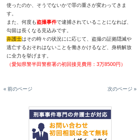
使ったのか、そうでないかで罪の重さが変わってきま
す。
また、何度も
盗撮事件
で逮捕されていることになれば、
勾留は長くなる見込みです。
弁護士
はその時々の状況にに応じて、盗撮の証拠隠滅や
逃亡するおそれはないことを働きかけるなど、身柄解放
に全力を挙げます。
（愛知県警半田警察署の初回接見費用：3万8500円）
« 前のページ
次のページ »