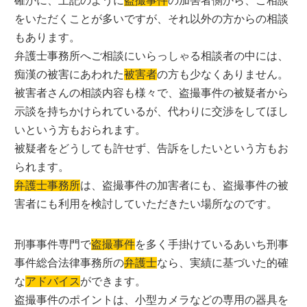
確かに、上記のように
盗撮事件
の加害者側から、ご相談
をいただくことが多いですが、それ以外の方からの相談
もあります。
弁護士事務所へご相談にいらっしゃる相談者の中には、
痴漢の被害にあわれた
被害者
の方も少なくありません。
被害者さんの相談内容も様々で、盗撮事件の被疑者から
示談を持ちかけられているが、代わりに交渉をしてほし
いという方もおられます。
被疑者をどうしても許せず、告訴をしたいという方もお
られます。
弁護士事務所
は、盗撮事件の加害者にも、盗撮事件の被
害者にも利用を検討していただきたい場所なのです。
刑事事件専門で
盗撮事件
を多く手掛けているあいち刑事
事件総合法律事務所の
弁護士
なら、実績に基づいた的確
な
アドバイス
ができます。
盗撮事件のポイントは、小型カメラなどの専用の器具を