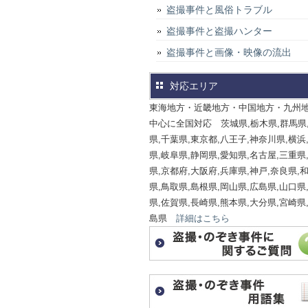
盗撮事件と風俗トラブル
盗撮事件と盗撮ハンター
盗撮事件と画像・映像の流出
対応エリア
東海地方・近畿地方・中国地方・九州
中心に全国対応 茨城県,栃木県,群馬県
県,千葉県,東京都,八王子,神奈川県,横浜
県,岐阜県,静岡県,愛知県,名古屋,三重県
県,京都府,大阪府,兵庫県,神戸,奈良県,
県,鳥取県,島根県,岡山県,広島県,山口県
県,佐賀県,長崎県,熊本県,大分県,宮崎県
島県
詳細はこちら