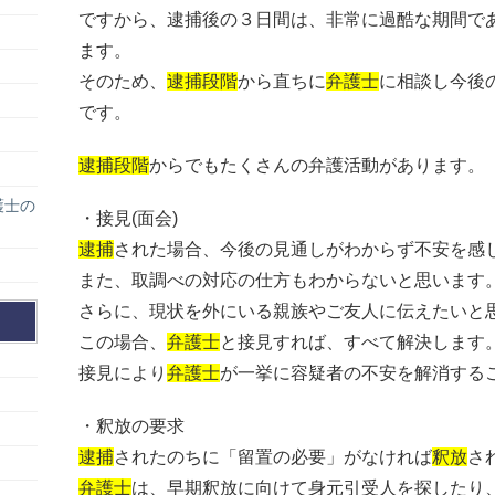
ですから、逮捕後の３日間は、非常に過酷な期間で
ます。
そのため、
逮捕段階
から直ちに
弁護士
に相談し今後
です。
逮捕段階
からでもたくさんの弁護活動があります。
護士の
・接見(面会)
逮捕
された場合、今後の見通しがわからず不安を感
また、取調べの対応の仕方もわからないと思います
さらに、現状を外にいる親族やご友人に伝えたいと
この場合、
弁護士
と接見すれば、すべて解決します
接見により
弁護士
が一挙に容疑者の不安を解消する
・釈放の要求
逮捕
されたのちに「留置の必要」がなければ
釈放
さ
弁護士
は、早期釈放に向けて身元引受人を探したり