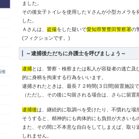
ました。
その後女子トイレを使用したＶさんが小型カメラを
した。
Ａさんは、
盗撮
をした疑いで
愛知県警豊田警察署
の
(フィクションです。)
～逮捕後ただちに弁護士を呼びましょう～
逮捕
とは、警察・検察または私人が容疑者の逃亡及
通権
的に身柄を拘束する行為をいいます。
逮捕されたときは、最長７２時間(３日間)留置施設
（ただし、その後に勾留される場合は、さらに留置
逮捕後
は、継続的に取調べを受けたり、不慣れな場
そうすると、精神的にも肉体的にも負担が大きいも
また、その間に不本意な自白をしてしまえば、取り
しれません。