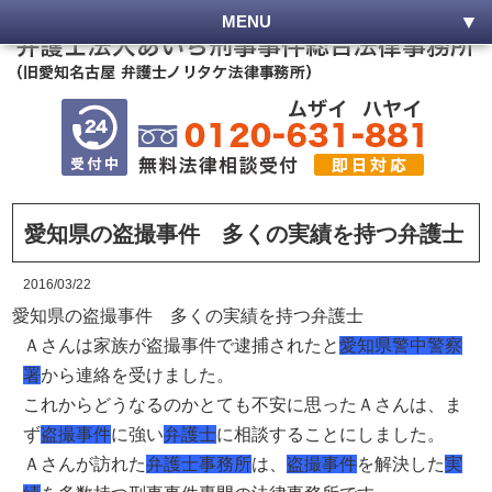
MENU
愛知県の盗撮事件 多くの実績を持つ弁護士
2016/03/22
愛知県の盗撮事件 多くの実績を持つ弁護士
Ａさんは家族が盗撮事件で逮捕されたと
愛知県警中警察
署
から連絡を受けました。
これからどうなるのかとても不安に思ったＡさんは、ま
ず
盗撮事件
に強い
弁護士
に相談することにしました。
Ａさんが訪れた
弁護士事務所
は、
盗撮事件
を解決した
実