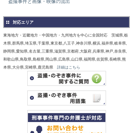
盗撮事件と画像・映像の流出
対応エリア
東海地方・近畿地方・中国地方・九州地方を中心に全国対応 茨城県,栃
木県,群馬県,埼玉県,千葉県,東京都,八王子,神奈川県,横浜,福井県,岐阜県,
静岡県,愛知県,名古屋,三重県,滋賀県,京都府,大阪府,兵庫県,神戸,奈良県,
和歌山県,鳥取県,島根県,岡山県,広島県,山口県,福岡県,佐賀県,長崎県,熊
本県,大分県,宮崎県,鹿児島県
詳細はこちら