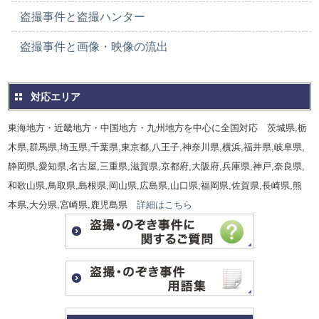
盗撮事件と盗撮ハンター
盗撮事件と画像・映像の流出
対応エリア
東海地方・近畿地方・中国地方・九州地方を中心に全国対応 茨城県,栃
木県,群馬県,埼玉県,千葉県,東京都,八王子,神奈川県,横浜,福井県,岐阜県,
静岡県,愛知県,名古屋,三重県,滋賀県,京都府,大阪府,兵庫県,神戸,奈良県,
和歌山県,鳥取県,島根県,岡山県,広島県,山口県,福岡県,佐賀県,長崎県,熊
本県,大分県,宮崎県,鹿児島県
詳細はこちら