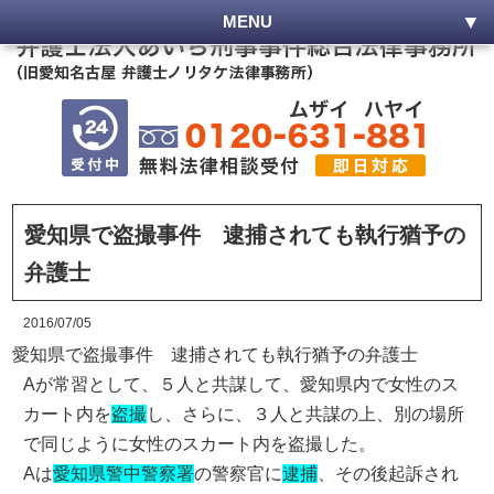
MENU
愛知県で盗撮事件 逮捕されても執行猶予の
弁護士
2016/07/05
愛知県で盗撮事件 逮捕されても執行猶予の弁護士
Aが常習として、５人と共謀して、愛知県内で女性のス
カート内を
盗撮
し、さらに、３人と共謀の上、別の場所
で同じように女性のスカート内を盗撮した。
Aは
愛知県警中警察署
の警察官に
逮捕
、その後起訴され