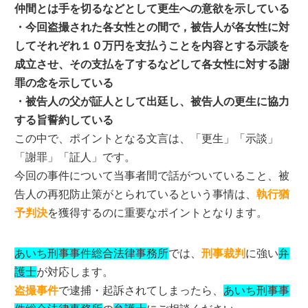
仲間とは手を切るなどとして更生への意欲を示している
・今回盗撮された各女性との間で，被告人が各女性に対
してそれぞれ１０万円を支払うことを内容とする示談を
成立させ、その支払を了するなどして各女性に対する謝
罪の念を示している
・被告人の父が証人として出廷し、被告人の更生に協力
する旨誓約している
この中で、ポイントとなる文言は、「更生」「示談」
「謝罪」「証人」です。
今回の事件について当事者間で話がついていること、被
告人の再犯防止策がとられているという事情は、
執行猶
予判決
を獲得するのに重要なポイントとなります。
あいち刑事事件総合法律事務所
では、
刑事裁判
に強い
弁
護士
が対応します。
盗撮事件
で逮捕・起訴されてしまったら、
あいち刑事事