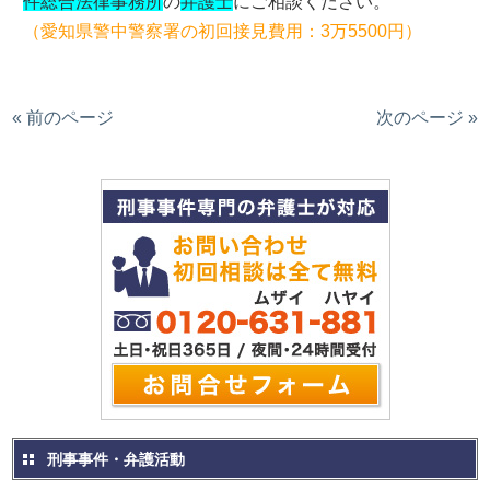
件総合法律事務所
の
弁護士
にご相談ください。
（愛知県警中警察署の初回接見費用：3万5500円）
« 前のページ
次のページ »
刑事事件・弁護活動