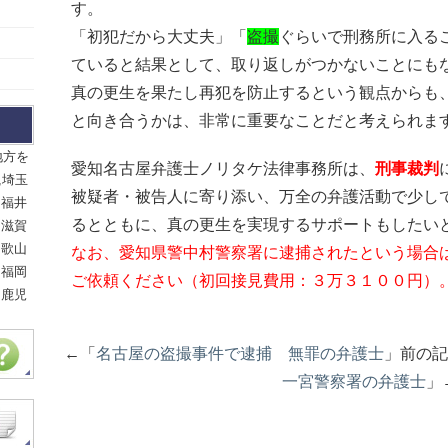
す。
「初犯だから大丈夫」「
盗撮
ぐらいで刑務所に入る
ていると結果として、取り返しがつかないことにも
真の更生を果たし再犯を防止するという観点からも
と向き合うかは、非常に重要なことだと考えられま
地方を
愛知名古屋弁護士ノリタケ法律事務所は、
刑事裁判
,埼玉
被疑者・被告人に寄り添い、万全の弁護活動で少し
,福井
るとともに、真の更生を実現するサポートもしたい
,滋賀
和歌山
なお、愛知県警中村警察署に逮捕されたという場合
,福岡
ご依頼ください（初回接見費用：３万３１００円）
,鹿児
←「
名古屋の盗撮事件で逮捕 無罪の弁護士
」前の
一宮警察署の弁護士
」