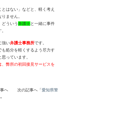
ことはない」などと、軽く考え
なりません。
、どういう
弁護士
と一緒に事件
す。
に強い
弁護士事務所
です。
でも処分を軽くするよう尽力す
と思っています。
は、弊所の初回接見サービスを
。
記事へ 次の記事へ「
愛知県警
→