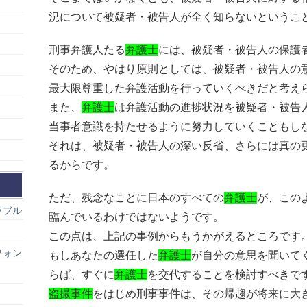
況について被疑者・被告人が全く知らないというこ
刑事弁護人たる
弁護士
には、被疑者・被告人の保護
そのため、やはり原則としては、被疑者・被告人の
最大限尊重した弁護活動を行っていくべきだと考え
また、
弁護士
は弁護活動の進捗状況を被疑者・被告
当事者意識を持たせるように努力していくこともし
それは、被疑者・被告人の深い反省、さらには真の
るからです。
ただ、残念なことに日本のすべての
弁護士
が、この
ラブル
臨んでいるわけではないようです。
この点は、上記の事例からもうかがえるところです
フォン
もしあなたの選任した
弁護士
が自分の意思を聞いて
らば、すぐに
弁護士
を交代することを検討すべきで
盗撮事件
をはじめ刑事事件は、その帰趨が将来に大