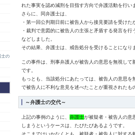
れた事実を認め減刑を目指す方向で弁護活動を行い
さらに、同弁護士は、
・第一回公判期日前に被告人から接見要請を受けた
・裁判で意図的に被告人の主張と矛盾する発言を行
などしました。
その結果、弁護士は、戒告処分を受けることになり
護士の
この事件は、刑事弁護人が被告人の意思を無視して
です。
もっとも、当該処分にあたっては、被告人の意思を
で被告人に不利な意見を述べたことが重視されたも
～弁護士の交代～
上記の事例のように、
弁護士
が被疑者・被告人の意
しまうというケースは、たびたびあるようです。
そこまではいかなくとも、被疑者・被告人に対する