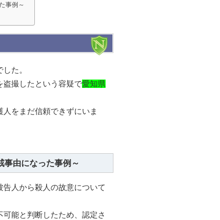
た事例～
でした。
を盗撮したという容疑で
愛知県
護人をまだ信頼できずにいま
戒事由になった事例～
被告人から殺人の故意について
不可能と判断したため、認定さ