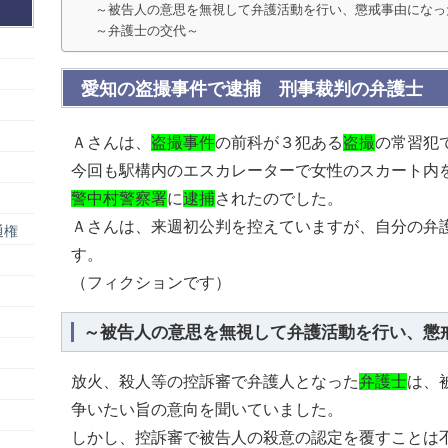
～被告人の意思を無視して弁護活動を行い、懲戒事由になっ
～弁護士の交代～
愛知の盗撮事件で逮捕 刑事裁判の弁護士
Ａさんは、
盗撮事件
の前科が３犯ある
盗撮
の常習犯
今回も駅構内のエスカレーターで女性のスカート内
警中村警察署
に
逮捕
されたのでした。
Ａさんは、来週初公判を控えていますが、自分の弁
通権
す。
（フィクションです）
～被告人の意思を無視して弁護活動を行い、懲
放火、殺人等の控訴審で弁護人となった
弁護士
は、
争いたい旨の意向を聞いていました。
しかし、控訴審で被告人の殺意の認定を覆すことは