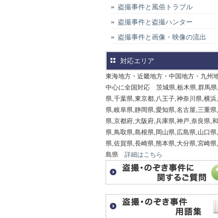
盗撮事件と風俗トラブル
盗撮事件と盗撮ハンター
盗撮事件と画像・映像の流出
対応エリア
東海地方・近畿地方・中国地方・九州
中心に全国対応 茨城県,栃木県,群馬県
県,千葉県,東京都,八王子,神奈川県,横浜
県,岐阜県,静岡県,愛知県,名古屋,三重県
県,京都府,大阪府,兵庫県,神戸,奈良県,
県,鳥取県,島根県,岡山県,広島県,山口県
県,佐賀県,長崎県,熊本県,大分県,宮崎県
島県
詳細はこちら