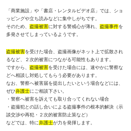
「商業施設」や「書店・レンタルビデオ店」では、ショ
ッピングや立ち読みなどに集中しがちです。
そのため、
盗撮被害
に対する警戒心が薄れ、
盗撮事件
を
多発させてしまっているようです。
盗撮被害
を受けた場合、盗撮画像がネット上で拡散され
るなど、２次的被害につながる可能性もあります。
ですから、
盗撮被害
を受けた場合には、速やかに警察な
どへ相談し対処してもらう必要があります。
なお、警察へ被害届を提出したいという場合などには、
ぜひ
弁護士
にご相談下さい。
・警察へ被害を訴えても取り合ってくれない場合
・盗撮犯との話し合いによる盗撮事件の根本的解決（示
談交渉や再犯・２次的被害防止策など）
などでは、特に
弁護士
が力を発揮します。