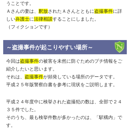
うことです。
Ａさんの妻は、
釈放
されたＡさんとともに
盗撮事件
に詳
しい
弁護士
に
法律相談
することにしました。
（フィクションです）
～盗撮事件が起こりやすい場所～
今回は
盗撮事件
の被害を未然に防ぐためのプチ情報をご
紹介したいと思います。
それは、
盗撮事件
が頻発している場所のデータです。
平成２５年版警察白書を参考に現状をご説明します。
平成２４年度中に検挙された盗撮犯の数は、全部で２４
３５件でした。
そのうち、最も検挙件数が多かったのは、「駅構内」で
す。