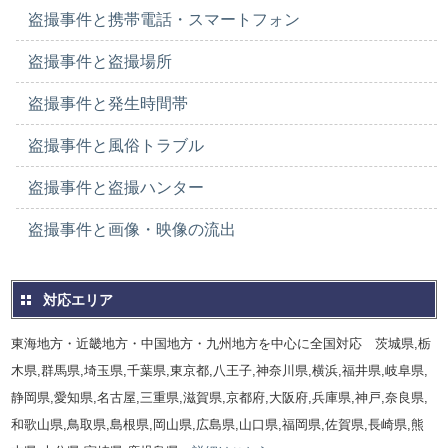
盗撮事件と携帯電話・スマートフォン
盗撮事件と盗撮場所
盗撮事件と発生時間帯
盗撮事件と風俗トラブル
盗撮事件と盗撮ハンター
盗撮事件と画像・映像の流出
対応エリア
東海地方・近畿地方・中国地方・九州地方を中心に全国対応 茨城県,栃
木県,群馬県,埼玉県,千葉県,東京都,八王子,神奈川県,横浜,福井県,岐阜県,
静岡県,愛知県,名古屋,三重県,滋賀県,京都府,大阪府,兵庫県,神戸,奈良県,
和歌山県,鳥取県,島根県,岡山県,広島県,山口県,福岡県,佐賀県,長崎県,熊