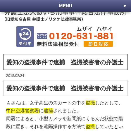
MENU
愛知の盗撮事件で逮捕 盗撮被害者の弁護士
2015/02/24
愛知の盗撮事件で逮捕 盗撮被害者の弁護士
Ａさんは、女子高生のスカートの中を
盗撮
したとして、
中部空港警察署
に
逮捕
されました。
同署によると、小型カメラを新聞紙にくるんだ状態で階
段に置き、それを遠隔操作する方法で
盗撮
していたとい