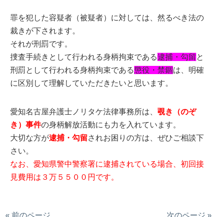
罪を犯した容疑者（被疑者）に対しては、然るべき法の
裁きが下されます。
それが刑罰です。
捜査手続きとして行われる身柄拘束である
逮捕・勾留
と
刑罰として行われる身柄拘束である
懲役・禁錮
は、明確
に区別して理解していただきたいと思います。
愛知名古屋弁護士ノリタケ法律事務所は、
覗き（のぞ
き）事件
の身柄解放活動にも力を入れています。
大切な方が
逮捕・勾留
されお困りの方は、ぜひご相談下
さい。
なお、愛知県警中警察署に逮捕されている場合、初回接
見費用は３万５５００円です。
« 前のページ
次のページ »