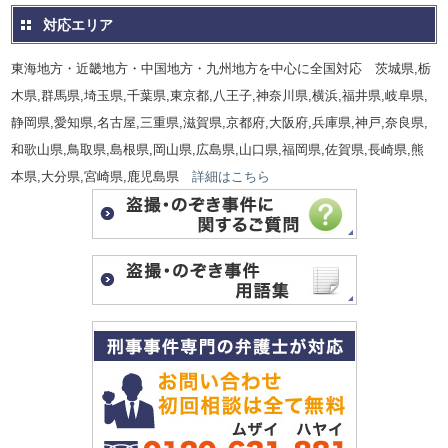
対応エリア
東海地方・近畿地方・中国地方・九州地方を中心に全国対応 茨城県,栃
木県,群馬県,埼玉県,千葉県,東京都,八王子,神奈川県,横浜,福井県,岐阜県,
静岡県,愛知県,名古屋,三重県,滋賀県,京都府,大阪府,兵庫県,神戸,奈良県,
和歌山県,鳥取県,島根県,岡山県,広島県,山口県,福岡県,佐賀県,長崎県,熊
本県,大分県,宮崎県,鹿児島県
詳細はこちら