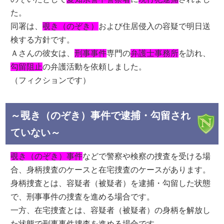
た。
同署は、
覗き（のぞき）
および住居侵入の容疑で明日送
検する方針です。
Ａさんの彼女は、
刑事事件
専門の
弁護士事務所
を訪れ、
勾留阻止
の弁護活動を依頼しました。
（フィクションです）
～覗き（のぞき）事件で逮捕・勾留され
ていない～
覗き（のぞき）事件
などで警察や検察の捜査を受ける場
合、身柄捜査のケースと在宅捜査のケースがあります。
身柄捜査とは、容疑者（被疑者）を逮捕・勾留した状態
で、刑事事件の捜査を進める場合です。
一方、在宅捜査とは、容疑者（被疑者）の身柄を解放し
た状態で刑事事件捜査を進める場合です。