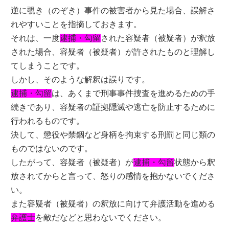
逆に覗き（のぞき）事件の被害者から見た場合、誤解さ
れやすいことを指摘しておきます。
それは、一度
逮捕・勾留
された容疑者（被疑者）が釈放
された場合、容疑者（被疑者）が許されたものと理解し
てしまうことです。
しかし、そのような解釈は誤りです。
逮捕・勾留
は、あくまで刑事事件捜査を進めるための手
続きであり、容疑者の証拠隠滅や逃亡を防止するために
行われるものです。
決して、懲役や禁錮など身柄を拘束する刑罰と同じ類の
ものではないのです。
したがって、容疑者（被疑者）が
逮捕・勾留
状態から釈
放されてからと言って、怒りの感情を抱かないでくださ
い。
また容疑者（被疑者）の釈放に向けて弁護活動を進める
弁護士
を敵だなどと思わないでください。